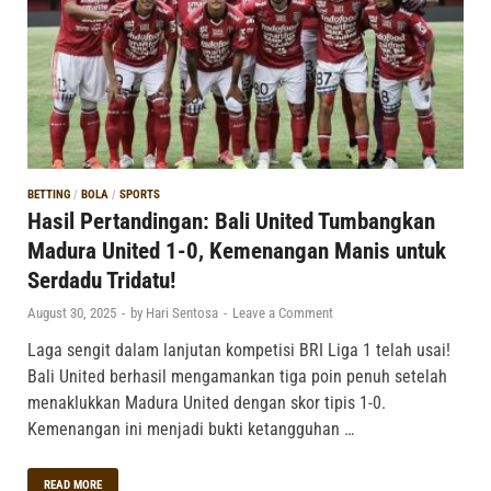
BETTING
/
BOLA
/
SPORTS
Hasil Pertandingan: Bali United Tumbangkan
Madura United 1-0, Kemenangan Manis untuk
Serdadu Tridatu!
August 30, 2025
-
by
Hari Sentosa
-
Leave a Comment
Laga sengit dalam lanjutan kompetisi BRI Liga 1 telah usai!
Bali United berhasil mengamankan tiga poin penuh setelah
menaklukkan Madura United dengan skor tipis 1-0.
Kemenangan ini menjadi bukti ketangguhan …
READ MORE