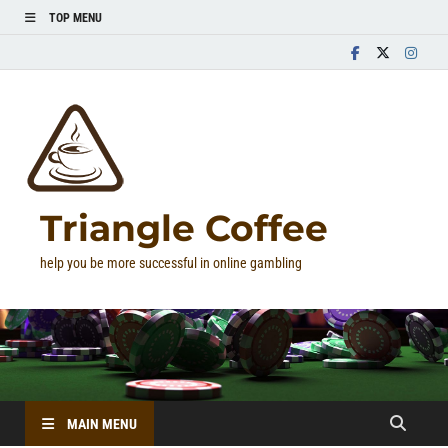
TOP MENU
Triangle Coffee
help you be more successful in online gambling
MAIN MENU