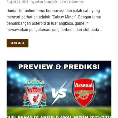
August 31, 2025
-
by
Adam Alamsyah
-
Leave a Comment
Dunia slot online terus berinovasi, dan salah satu yang
mencuri perhatian adalah “Galaxy Miner”. Dengan tema
penambangan asteroid di luar angkasa, game ini
menawarkan pengalaman yang berbeda dari slot pada …
READ MORE