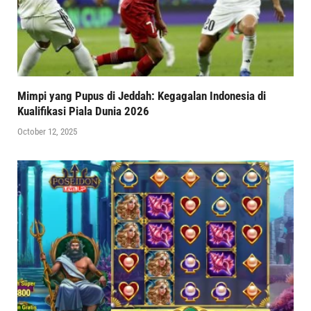
Mimpi yang Pupus di Jeddah: Kegagalan Indonesia di
Kualifikasi Piala Dunia 2026
October 12, 2025