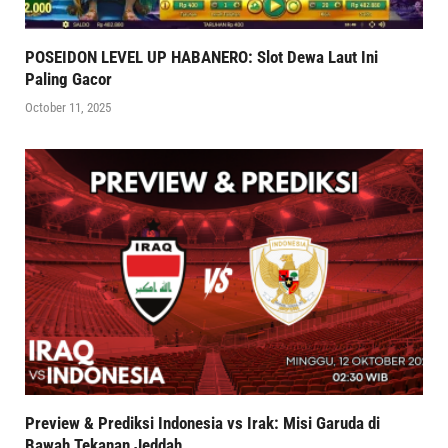
POSEIDON LEVEL UP HABANERO: Slot Dewa Laut Ini
Paling Gacor
October 11, 2025
Preview & Prediksi Indonesia vs Irak: Misi Garuda di
Bawah Tekanan Jeddah