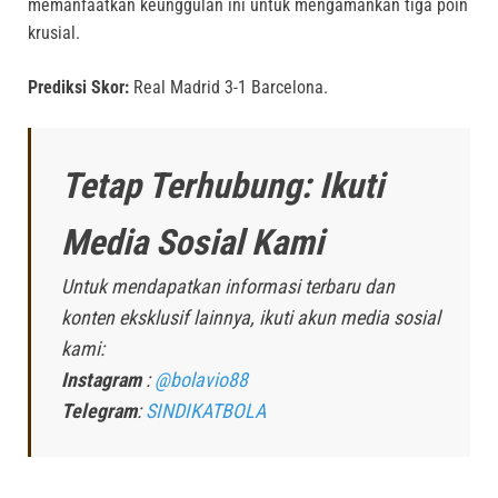
memanfaatkan keunggulan ini untuk mengamankan tiga poin
krusial.
Prediksi Skor:
Real Madrid 3-1 Barcelona.
Tetap Terhubung: Ikuti
Media Sosial Kami
Untuk mendapatkan informasi terbaru dan
konten eksklusif lainnya, ikuti akun media sosial
kami:
Instagram
:
@bolavio88
Telegram
:
SINDIKATBOLA