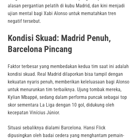
alasan pergantian pelatih di kubu Madrid, dan kini menjadi
ujian mental bagi Xabi Alonso untuk mematahkan tren
negatif tersebut.
Kondisi Skuad: Madrid Penuh,
Barcelona Pincang
Faktor terbesar yang membedakan kedua tim saat ini adalah
kondisi skuad. Real Madrid dilaporkan bisa tampil dengan
kekuatan nyaris penuh, memberikan keleluasaan bagi Alonso
untuk menurunkan tim terbaiknya. Ujung tombak mereka,
Kylian Mbappé, sedang dalam performa puncak sebagai top
skor sementara La Liga dengan 10 gol, didukung oleh
kecepatan Vinícius Júnior.
Situasi sebaliknya dialami Barcelona. Hansi Flick
dipusingkan oleh badai cedera yang menghantam pemain-