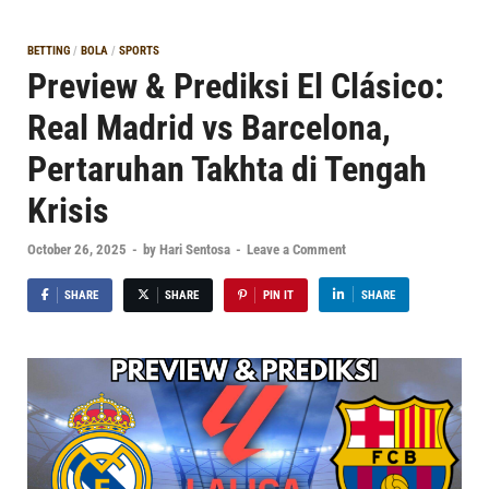
BETTING
/
BOLA
/
SPORTS
Preview & Prediksi El Clásico:
Real Madrid vs Barcelona,
Pertaruhan Takhta di Tengah
Krisis
October 26, 2025
-
by
Hari Sentosa
-
Leave a Comment
SHARE
SHARE
PIN IT
SHARE