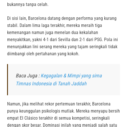
bukannya tanpa celah.
Di sisi lain, Barcelona datang dengan performa yang kurang
stabil. Dalam lima laga terakhir, mereka meraih tiga
kemenangan namun juga menelan dua kekalahan
menyakitkan, yakni 4-1 dari Sevilla dan 2-1 dari PSG. Pola ini
menunjukkan lini serang mereka yang tajam seringkali tidak
diimbangi oleh pertahanan yang kokoh.
Baca Juga :
Kegagalan & Mimpi yang sirna
Timnas Indonesia di Tanah Jaddah
Namun, jika melihat rekor pertemuan terakhir, Barcelona
punya keunggulan psikologis mutlak. Mereka menyapu bersih
empat El Clásico terakhir di semua kompetisi, seringkali
dengan skor besar. Dominasi inilah yang menjadi salah satu