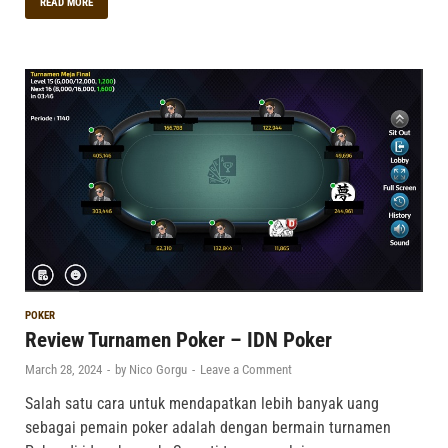
READ MORE
POKER
Review Turnamen Poker – IDN Poker
March 28, 2024
-
by
Nico Gorgu
-
Leave a Comment
Salah satu cara untuk mendapatkan lebih banyak uang
sebagai pemain poker adalah dengan bermain turnamen