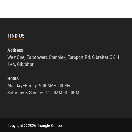
FIND US
Address
WestOne, Eurotowers Complex, Europort Rd, Gibraltar GX11
1AA, Gibraltar
Hours
Monday–Friday: 9:00AM–5:00PM
Saturday & Sunday: 11:00AM–3:00PM
Copyright © 2026
Triangle Coffee
.