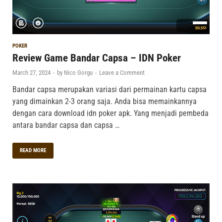
POKER
Review Game Bandar Capsa – IDN Poker
March 27, 2024
-
by
Nico Gorgu
-
Leave a Comment
Bandar capsa merupakan variasi dari permainan kartu capsa
yang dimainkan 2-3 orang saja. Anda bisa memainkannya
dengan cara download idn poker apk. Yang menjadi pembeda
antara bandar capsa dan capsa …
READ MORE