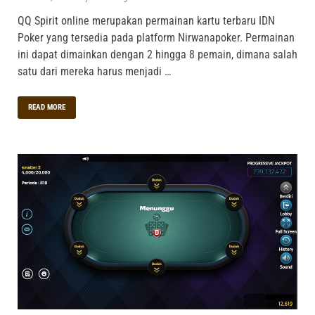
QQ Spirit online merupakan permainan kartu terbaru IDN
Poker yang tersedia pada platform Nirwanapoker. Permainan
ini dapat dimainkan dengan 2 hingga 8 pemain, dimana salah
satu dari mereka harus menjadi …
READ MORE