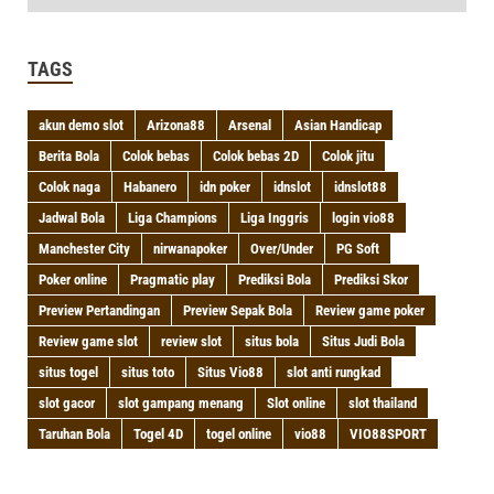
TAGS
akun demo slot
Arizona88
Arsenal
Asian Handicap
Berita Bola
Colok bebas
Colok bebas 2D
Colok jitu
Colok naga
Habanero
idn poker
idnslot
idnslot88
Jadwal Bola
Liga Champions
Liga Inggris
login vio88
Manchester City
nirwanapoker
Over/Under
PG Soft
Poker online
Pragmatic play
Prediksi Bola
Prediksi Skor
Preview Pertandingan
Preview Sepak Bola
Review game poker
Review game slot
review slot
situs bola
Situs Judi Bola
situs togel
situs toto
Situs Vio88
slot anti rungkad
slot gacor
slot gampang menang
Slot online
slot thailand
Taruhan Bola
Togel 4D
togel online
vio88
VIO88SPORT