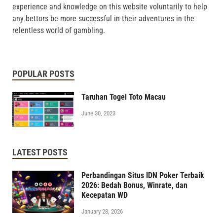
experience and knowledge on this website voluntarily to help
any bettors be more successful in their adventures in the
relentless world of gambling.
POPULAR POSTS
Taruhan Togel Toto Macau
June 30, 2023
LATEST POSTS
Perbandingan Situs IDN Poker Terbaik
2026: Bedah Bonus, Winrate, dan
Kecepatan WD
January 28, 2026