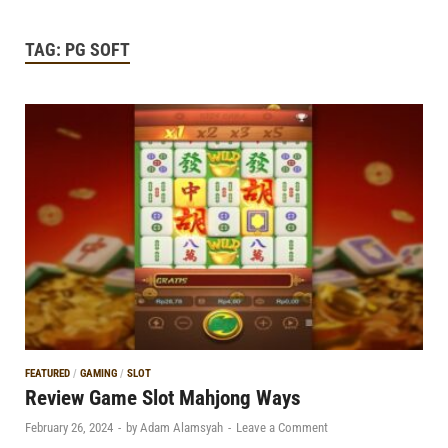
TAG:
PG SOFT
FEATURED
/
GAMING
/
SLOT
Review Game Slot Mahjong Ways
February 26, 2024
-
by
Adam Alamsyah
-
Leave a Comment