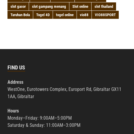
slot gacor
slot gampang menang
Slot online
slot thailand
Taruhan Bola
Togel 4D
togel online
vio88
VIO88SPORT
FIND US
Address
WestOne, Eurotowers Complex, Europort Rd, Gibraltar GX11
1AA, Gibraltar
Hours
Monday–Friday: 9:00AM–5:00PM
Saturday & Sunday: 11:00AM–3:00PM