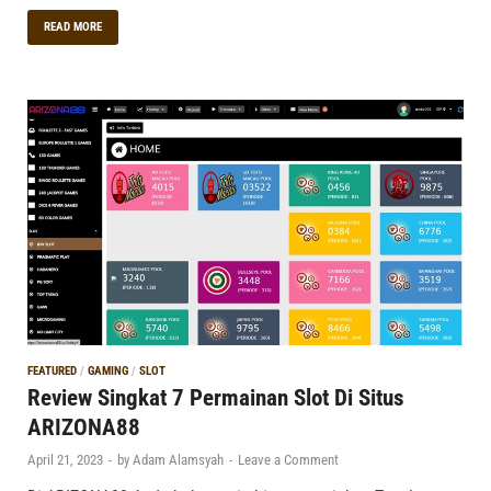
READ MORE
FEATURED
/
GAMING
/
SLOT
Review Singkat 7 Permainan Slot Di Situs
ARIZONA88
April 21, 2023
-
by
Adam Alamsyah
-
Leave a Comment