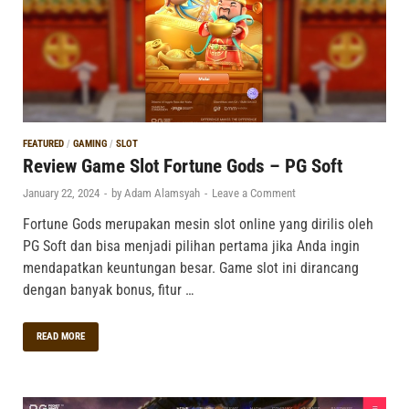
FEATURED
/
GAMING
/
SLOT
Review Game Slot Fortune Gods – PG Soft
January 22, 2024
-
by
Adam Alamsyah
-
Leave a Comment
Fortune Gods merupakan mesin slot online yang dirilis oleh
PG Soft dan bisa menjadi pilihan pertama jika Anda ingin
mendapatkan keuntungan besar. Game slot ini dirancang
dengan banyak bonus, fitur …
READ MORE