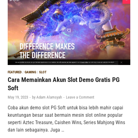
FEATURED
/
GAMING
/
SLOT
Cara Memainkan Akun Slot Demo Gratis PG
Soft
May 19, 2023
-
by
Adam Alamsyah
-
Leave a Comment
Coba akun demo slot PG Soft untuk bisa lebih mahir capai
keuntungan besar saat bermain mesin slot online popular
seperti Aztec Treasure, Caishen Wins, Series Mahjong Wins
dan lain sebagainya. Juga …