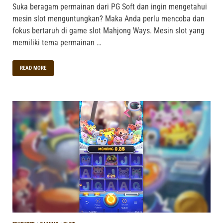
Suka beragam permainan dari PG Soft dan ingin mengetahui
mesin slot menguntungkan? Maka Anda perlu mencoba dan
fokus bertaruh di game slot Mahjong Ways. Mesin slot yang
memiliki tema permainan …
READ MORE