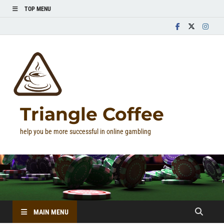
TOP MENU
Triangle Coffee
help you be more successful in online gambling
MAIN MENU