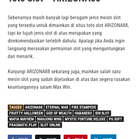
Sebenarnya masih banyak lagi beragam jenis mesin slot
yang tersedia untuk dimainkan di situs toto slot ARIZONA88,
tapi ke tujuh jenis slot di atas merupakan yang
direkomendasikan terlebih dahulu. Apalagi jika Anda ingin
langsung merasakan permainan slot yang menguntungkan
dan menarik.
Kunjungi ARIZONA88 sekarang juga, mainkan salah satu
mesin slot yang sudah dijelaskan di atas dan segera rasakan
keuntungannya salam Max Win.
TAGGED
ARIZONA88
ETERNAL WAR
FIRE STAMPEDE
FRUITTY HALLOWEEN
GOD OF WEALTH
HABANERO
IDN SLOT
MAFIA MAYHEM
MAHJONG WINS
MYSTIC FORTUNE DELUXE
PG SOFT
PRAGMATIC PLAY
SLOT ONLINE