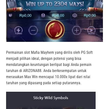
Permainan slot Mafia Mayhem yang dirilis oleh PG Soft
menjadi pilihan ideal, dengan potensi yang bisa
mendatangkan keuntungan berlipat bagi Anda pemain
taruhan di ARIZONA88. Anda berkesempatan untuk
merasakan Max Win mencapai 10.000x lipat dari nilai
taruhan yang dipasang pada setiap putarannya.