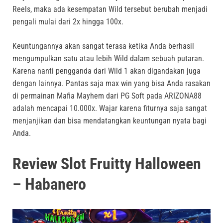
Reels, maka ada kesempatan Wild tersebut berubah menjadi
pengali mulai dari 2x hingga 100x.
Keuntungannya akan sangat terasa ketika Anda berhasil
mengumpulkan satu atau lebih Wild dalam sebuah putaran.
Karena nanti pengganda dari Wild 1 akan digandakan juga
dengan lainnya. Pantas saja max win yang bisa Anda rasakan
di permainan Mafia Mayhem dari PG Soft pada ARIZONA88
adalah mencapai 10.000x. Wajar karena fiturnya saja sangat
menjanjikan dan bisa mendatangkan keuntungan nyata bagi
Anda.
Review Slot Fruitty Halloween
– Habanero