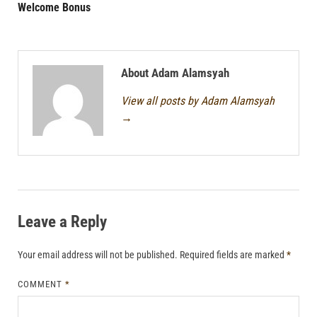
Welcome Bonus
About Adam Alamsyah
View all posts by Adam Alamsyah
→
Leave a Reply
Your email address will not be published.
Required fields are marked
*
COMMENT
*