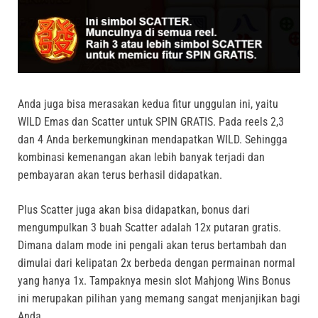
Anda juga bisa merasakan kedua fitur unggulan ini, yaitu
WILD Emas dan Scatter untuk SPIN GRATIS. Pada reels 2,3
dan 4 Anda berkemungkinan mendapatkan WILD. Sehingga
kombinasi kemenangan akan lebih banyak terjadi dan
pembayaran akan terus berhasil didapatkan.
Plus Scatter juga akan bisa didapatkan, bonus dari
mengumpulkan 3 buah Scatter adalah 12x putaran gratis.
Dimana dalam mode ini pengali akan terus bertambah dan
dimulai dari kelipatan 2x berbeda dengan permainan normal
yang hanya 1x. Tampaknya mesin slot Mahjong Wins Bonus
ini merupakan pilihan yang memang sangat menjanjikan bagi
Anda.