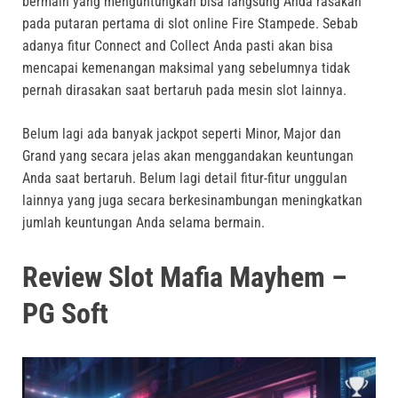
bermain yang menguntungkan bisa langsung Anda rasakan
pada putaran pertama di slot online Fire Stampede. Sebab
adanya fitur Connect and Collect Anda pasti akan bisa
mencapai kemenangan maksimal yang sebelumnya tidak
pernah dirasakan saat bertaruh pada mesin slot lainnya.
Belum lagi ada banyak jackpot seperti Minor, Major dan
Grand yang secara jelas akan menggandakan keuntungan
Anda saat bertaruh. Belum lagi detail fitur-fitur unggulan
lainnya yang juga secara berkesinambungan meningkatkan
jumlah keuntungan Anda selama bermain.
Review Slot Mafia Mayhem –
PG Soft