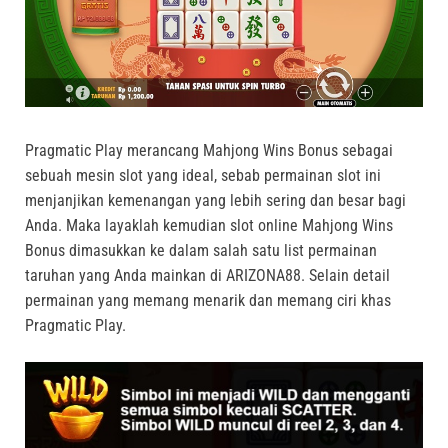
Pragmatic Play merancang Mahjong Wins Bonus sebagai
sebuah mesin slot yang ideal, sebab permainan slot ini
menjanjikan kemenangan yang lebih sering dan besar bagi
Anda. Maka layaklah kemudian slot online Mahjong Wins
Bonus dimasukkan ke dalam salah satu list permainan
taruhan yang Anda mainkan di ARIZONA88. Selain detail
permainan yang memang menarik dan memang ciri khas
Pragmatic Play.