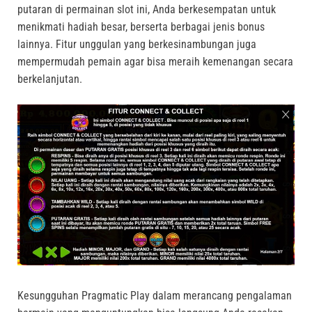
putaran di permainan slot ini, Anda berkesempatan untuk
menikmati hadiah besar, berserta berbagai jenis bonus
lainnya. Fitur unggulan yang berkesinambungan juga
mempermudah pemain agar bisa meraih kemenangan secara
berkelanjutan.
Kesungguhan Pragmatic Play dalam merancang pengalaman