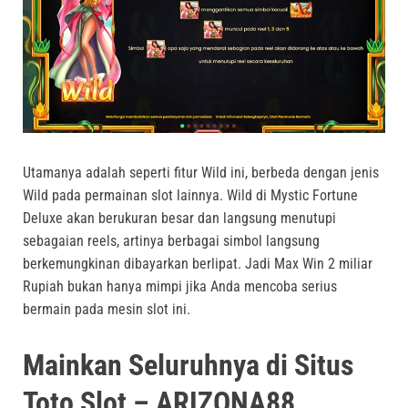
Utamanya adalah seperti fitur Wild ini, berbeda dengan jenis
Wild pada permainan slot lainnya. Wild di Mystic Fortune
Deluxe akan berukuran besar dan langsung menutupi
sebagaian reels, artinya berbagai simbol langsung
berkemungkinan dibayarkan berlipat. Jadi Max Win 2 miliar
Rupiah bukan hanya mimpi jika Anda mencoba serius
bermain pada mesin slot ini.
Mainkan Seluruhnya di Situs
Toto Slot – ARIZONA88