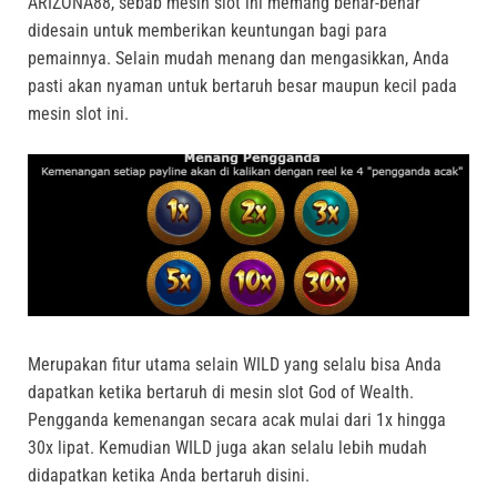
ARIZONA88, sebab mesin slot ini memang benar-benar
didesain untuk memberikan keuntungan bagi para
pemainnya. Selain mudah menang dan mengasikkan, Anda
pasti akan nyaman untuk bertaruh besar maupun kecil pada
mesin slot ini.
Merupakan fitur utama selain WILD yang selalu bisa Anda
dapatkan ketika bertaruh di mesin slot God of Wealth.
Pengganda kemenangan secara acak mulai dari 1x hingga
30x lipat. Kemudian WILD juga akan selalu lebih mudah
didapatkan ketika Anda bertaruh disini.