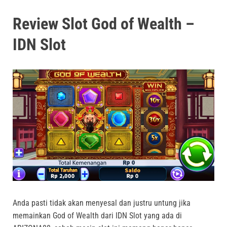
Review Slot God of Wealth –
IDN Slot
Anda pasti tidak akan menyesal dan justru untung jika
memainkan God of Wealth dari IDN Slot yang ada di