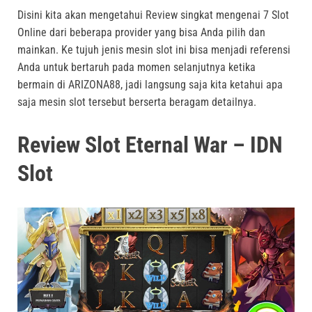
Disini kita akan mengetahui Review singkat mengenai 7 Slot
Online dari beberapa provider yang bisa Anda pilih dan
mainkan. Ke tujuh jenis mesin slot ini bisa menjadi referensi
Anda untuk bertaruh pada momen selanjutnya ketika
bermain di ARIZONA88, jadi langsung saja kita ketahui apa
saja mesin slot tersebut berserta beragam detailnya.
Review Slot Eternal War – IDN
Slot