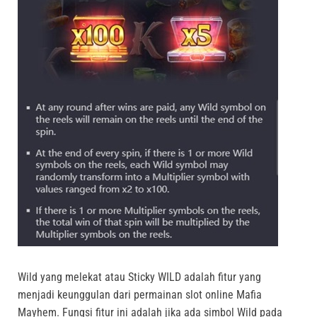
Wild yang melekat atau Sticky WILD adalah fitur yang
menjadi keunggulan dari permainan slot online Mafia
Mayhem. Fungsi fitur ini adalah jika ada simbol Wild pada