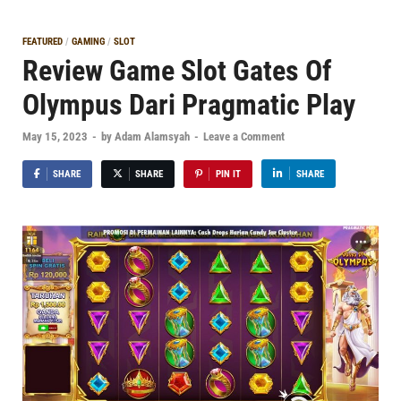
FEATURED
/
GAMING
/
SLOT
Review Game Slot Gates Of
Olympus Dari Pragmatic Play
May 15, 2023
-
by
Adam Alamsyah
-
Leave a Comment
SHARE
SHARE
PIN IT
SHARE