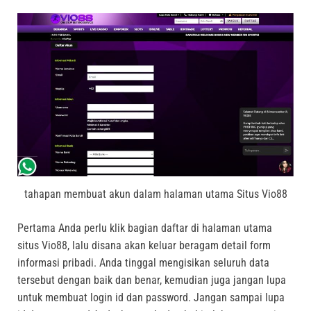
tahapan membuat akun dalam halaman utama Situs Vio88
Pertama Anda perlu klik bagian daftar di halaman utama
situs Vio88, lalu disana akan keluar beragam detail form
informasi pribadi. Anda tinggal mengisikan seluruh data
tersebut dengan baik dan benar, kemudian juga jangan lupa
untuk membuat login id dan password. Jangan sampai lupa