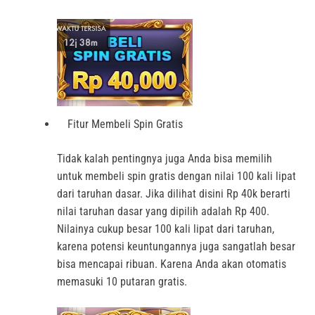
Fitur Membeli Spin Gratis
Tidak kalah pentingnya juga Anda bisa memilih
untuk membeli spin gratis dengan nilai 100 kali lipat
dari taruhan dasar. Jika dilihat disini Rp 40k berarti
nilai taruhan dasar yang dipilih adalah Rp 400.
Nilainya cukup besar 100 kali lipat dari taruhan,
karena potensi keuntungannya juga sangatlah besar
bisa mencapai ribuan. Karena Anda akan otomatis
memasuki 10 putaran gratis.