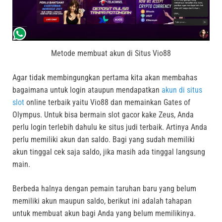
Metode membuat akun di Situs Vio88
Agar tidak membingungkan pertama kita akan membahas
bagaimana untuk login ataupun mendapatkan
akun di situs
slot
online terbaik yaitu Vio88 dan memainkan Gates of
Olympus. Untuk bisa bermain slot gacor kake Zeus, Anda
perlu login terlebih dahulu ke situs judi terbaik. Artinya Anda
perlu memiliki akun dan saldo. Bagi yang sudah memiliki
akun tinggal cek saja saldo, jika masih ada tinggal langsung
main.
Berbeda halnya dengan pemain taruhan baru yang belum
memiliki akun maupun saldo, berikut ini adalah tahapan
untuk membuat akun bagi Anda yang belum memilikinya.