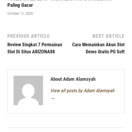
Paling Gacor
October 11, 2025
PREVIOUS ARTICLE
NEXT ARTICLE
Review Singkat 7 Permainan
Cara Memainkan Akun Slot
Slot Di Situs ARIZONA88
Demo Gratis PG Soft
About Adam Alamsyah
View all posts by Adam Alamsyah
→