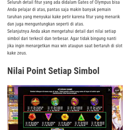
Seluruh detail fitur yang ada didalam Gates of Olympus bisa
Anda pelajar di atas, pantas saja makin banyak pemain
taruhan yang menyukai kake petir karena fitur yang menarik
dan juga menguntungkan seperti di atas.
Selanjutnya Anda akan mengetahui detail dari nilai setiap
simbol dari terkecil dan terbesar. Agar tidak bingung nanti
jika ingin menargetkan max win ataupun saat bertaruh di slot
kake zeus.
Nilai Point Setiap Simbol