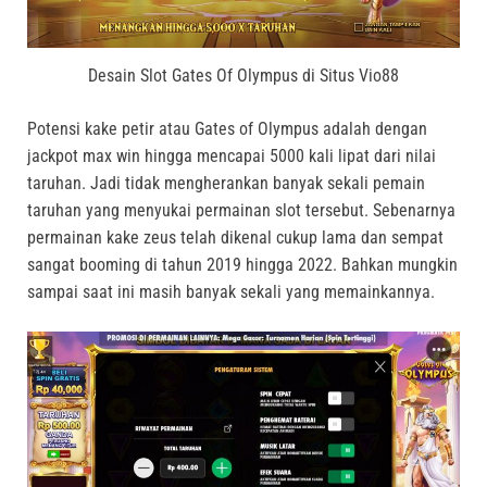
Desain Slot Gates Of Olympus di Situs Vio88
Potensi kake petir atau Gates of Olympus adalah dengan
jackpot max win hingga mencapai 5000 kali lipat dari nilai
taruhan. Jadi tidak mengherankan banyak sekali pemain
taruhan yang menyukai permainan slot tersebut. Sebenarnya
permainan kake zeus telah dikenal cukup lama dan sempat
sangat booming di tahun 2019 hingga 2022. Bahkan mungkin
sampai saat ini masih banyak sekali yang memainkannya.