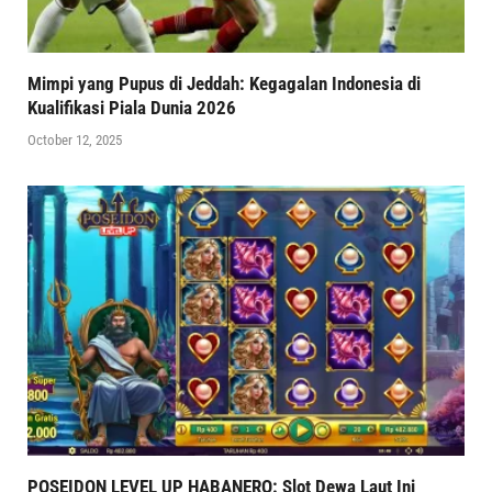
Mimpi yang Pupus di Jeddah: Kegagalan Indonesia di
Kualifikasi Piala Dunia 2026
October 12, 2025
POSEIDON LEVEL UP HABANERO: Slot Dewa Laut Ini