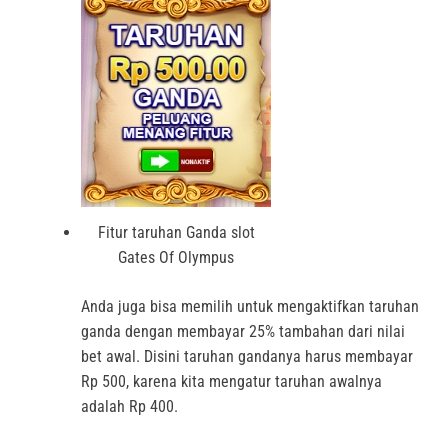
Fitur taruhan Ganda slot
Gates Of Olympus
Anda juga bisa memilih untuk mengaktifkan taruhan
ganda dengan membayar 25% tambahan dari nilai
bet awal. Disini taruhan gandanya harus membayar
Rp 500, karena kita mengatur taruhan awalnya
adalah Rp 400.