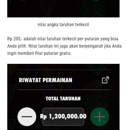
nilai angka taruhan terkecil
Rp 200,- adalah nilai taruhan terkecil per putaran yang bisa
Anda pilih. Nilai taruhan ini juga akan berpengaruh jika Anda
ingin membeli fitur putaran gratis.