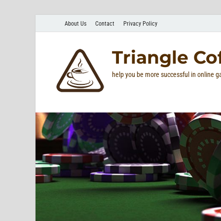
About Us
Contact
Privacy Policy
Triangle Co
help you be more successful in online 