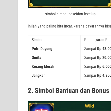
simbol-simbol-poseidon-levelup
Inilah yang paling kita incar, karena bayarannya bis
Simbol
Pembayaran Pali
Putri Duyung
Sampai
Rp 48.0
Gurita
Sampai
Rp 20.0
Kerang Merah
Sampai
Rp 6.00
Jangkar
Sampai
Rp 4.80
2. Simbol Bantuan dan Bonus