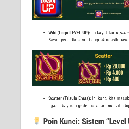
Wild (Logo LEVEL UP):
Ini kayak kartu
joker
Sayangnya, dia sendiri enggak ngasih baya
Scatter (Trisula Emas):
Ini kunci kita mas
ngasih bayaran gede lho kalau muncul 5 bi
Poin Kunci: Sistem “Level