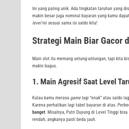
Ini yang paling unik. Ada tingkatan taruhan yang d
makin besar juga nominal bayaran yang kamu dapat 
level
ini sesuai sama isi saldo kita!
Strategi Main Biar Gacor 
Main slot itu memang untung-untungan, tapi kita bi
makin bagus.
1. Main Agresif Saat Level Ta
Kalau kamu merasa
game
lagi “enak” atau saldo la
Karena perhatikan lagi tabel bayaran di atas. Per
banget
. Misalnya, Putri Duyung di Level Tinggi bis
rendah, angkanya pasti beda jauh.