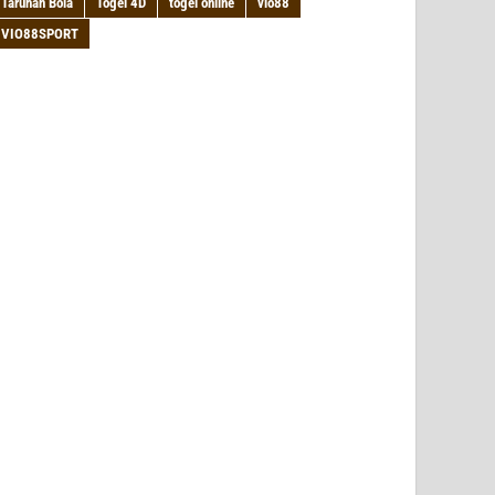
Taruhan Bola
Togel 4D
togel online
vio88
VIO88SPORT