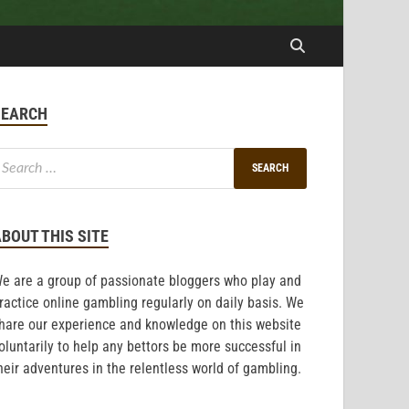
SEARCH
BOUT THIS SITE
e are a group of passionate bloggers who play and
ractice online gambling regularly on daily basis. We
hare our experience and knowledge on this website
oluntarily to help any bettors be more successful in
heir adventures in the relentless world of gambling.