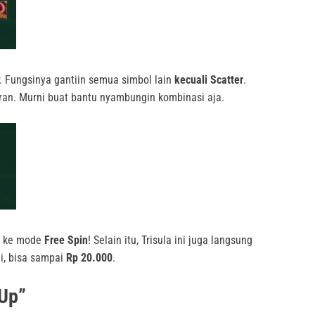
. Fungsinya gantiin semua simbol lain
kecuali Scatter
.
ran. Murni buat bantu nyambungin kombinasi aja.
uk ke mode
Free Spin
! Selain itu, Trisula ini juga langsung
ji, bisa sampai
Rp 20.000
.
 Up”