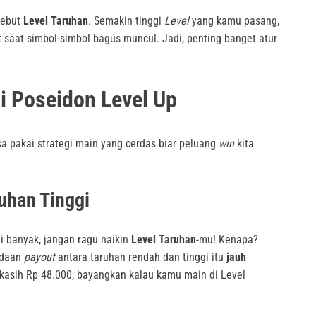
isebut
Level Taruhan
. Semakin tinggi
Level
yang kamu pasang,
saat simbol-simbol bagus muncul. Jadi, penting banget atur
di Poseidon Level Up
sa pakai strategi main yang cerdas biar peluang
win
kita
ruhan Tinggi
gi banyak, jangan ragu naikin
Level Taruhan
-mu! Kenapa?
bedaan
payout
antara taruhan rendah dan tinggi itu
jauh
a kasih Rp 48.000, bayangkan kalau kamu main di Level