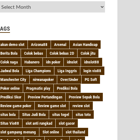
TAGS
akun demo slot
Arizona88
Arsenal
Asian Handicap
Berita Bola
Colok bebas
Colok bebas 2D
Colok jitu
Colok naga
Habanero
idn poker
idnslot
idnslot88
Jadwal Bola
Liga Champions
Liga Inggris
login vio88
Manchester City
nirwanapoker
Over/Under
PG Soft
Poker online
Pragmatic play
Prediksi Bola
Prediksi Skor
Preview Pertandingan
Preview Sepak Bola
Review game poker
Review game slot
review slot
situs bola
Situs Judi Bola
situs togel
situs toto
Situs Vio88
slot anti rungkad
slot gacor
slot gampang menang
Slot online
slot thailand