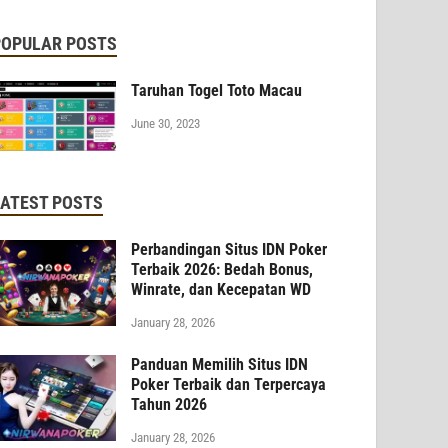
POPULAR POSTS
Taruhan Togel Toto Macau
June 30, 2023
LATEST POSTS
Perbandingan Situs IDN Poker
Terbaik 2026: Bedah Bonus,
Winrate, dan Kecepatan WD
January 28, 2026
Panduan Memilih Situs IDN
Poker Terbaik dan Terpercaya
Tahun 2026
January 28, 2026