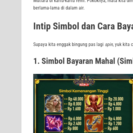
Mutiara di kartu-kartu remi. Pokoknya, mata kita di
berlama-lama di dalam air.
Intip Simbol dan Cara Bay
Supaya kita enggak bingung pas lagi
spin
, yuk kita
1. Simbol Bayaran Mahal (Si