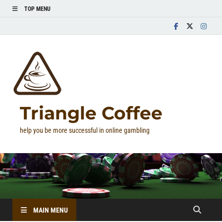
TOP MENU
Triangle Coffee
help you be more successful in online gambling
MAIN MENU