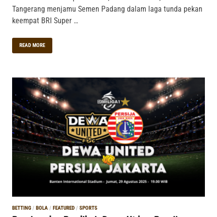
Tangerang menjamu Semen Padang dalam laga tunda pekan
keempat BRI Super …
READ MORE
BETTING
/
BOLA
/
FEATURED
/
SPORTS