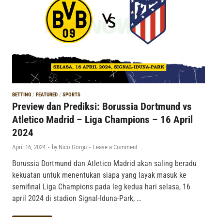
BETTING
/
FEATURED
/
SPORTS
Preview dan Prediksi: Borussia Dortmund vs
Atletico Madrid – Liga Champions – 16 April
2024
April 16, 2024
-
by
Nico Gorgu
-
Leave a Comment
Borussia Dortmund dan Atletico Madrid akan saling beradu
kekuatan untuk menentukan siapa yang layak masuk ke
semifinal Liga Champions pada leg kedua hari selasa, 16
april 2024 di stadion Signal-Iduna-Park, …