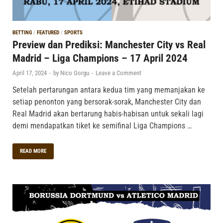
BETTING
/
FEATURED
/
SPORTS
Preview dan Prediksi: Manchester City vs Real
Madrid – Liga Champions – 17 April 2024
April 17, 2024
-
by
Nico Gorgu
-
Leave a Comment
Setelah pertarungan antara kedua tim yang memanjakan ke
setiap penonton yang bersorak-sorak, Manchester City dan
Real Madrid akan bertarung habis-habisan untuk sekali lagi
demi mendapatkan tiket ke semifinal Liga Champions …
READ MORE