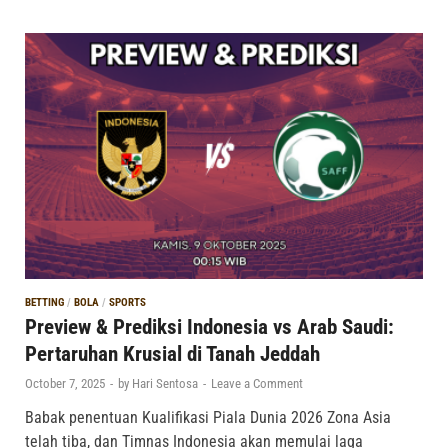
BETTING
/
BOLA
/
SPORTS
Preview & Prediksi Indonesia vs Arab Saudi:
Pertaruhan Krusial di Tanah Jeddah
October 7, 2025
-
by
Hari Sentosa
-
Leave a Comment
Babak penentuan Kualifikasi Piala Dunia 2026 Zona Asia
telah tiba, dan Timnas Indonesia akan memulai laga