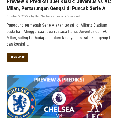
Preview & Prediksi Duel Klasik: Juventus vs AC
Milan, Pertarungan Gengsi di Puncak Serie A
October 5, 2025
-
by
Hari Sentosa
-
Leave a Comment
Panggung termegah Serie A akan tersaji di Allianz Stadium
pada hari Minggu, saat dua raksasa Italia, Juventus dan AC
Milan, saling berhadapan dalam laga yang sarat akan gengsi
dan krusial …
READ MORE