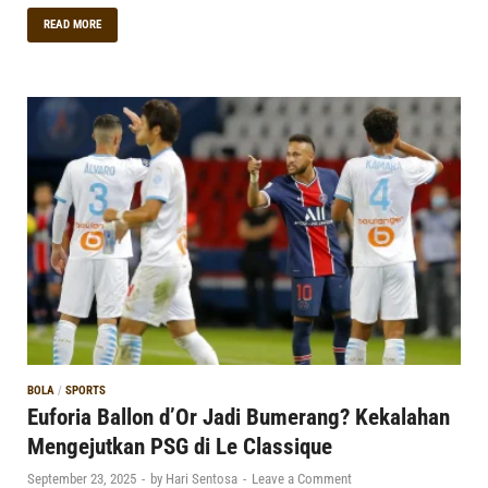
READ MORE
BOLA
/
SPORTS
Euforia Ballon d’Or Jadi Bumerang? Kekalahan
Mengejutkan PSG di Le Classique
September 23, 2025
-
by
Hari Sentosa
-
Leave a Comment