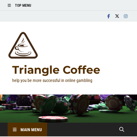
TOP MENU
Triangle Coffee
help you be more successful in online gambling
MAIN MENU