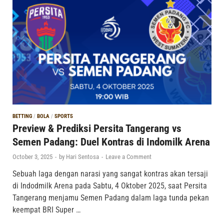
BETTING
/
BOLA
/
SPORTS
Preview & Prediksi Persita Tangerang vs
Semen Padang: Duel Kontras di Indomilk Arena
October 3, 2025
-
by
Hari Sentosa
-
Leave a Comment
Sebuah laga dengan narasi yang sangat kontras akan tersaji
di Indodmilk Arena pada Sabtu, 4 Oktober 2025, saat Persita
Tangerang menjamu Semen Padang dalam laga tunda pekan
keempat BRI Super …