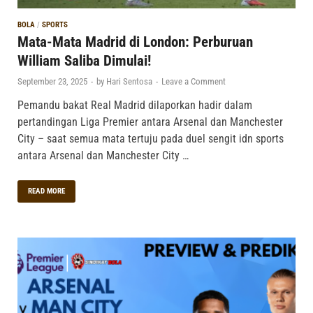
BOLA
/
SPORTS
Mata-Mata Madrid di London: Perburuan
William Saliba Dimulai!
September 23, 2025
-
by
Hari Sentosa
-
Leave a Comment
Pemandu bakat Real Madrid dilaporkan hadir dalam
pertandingan Liga Premier antara Arsenal dan Manchester
City – saat semua mata tertuju pada duel sengit idn sports
antara Arsenal dan Manchester City …
READ MORE