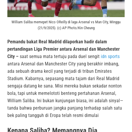
William Saliba memepet Nico OReilly di laga Arsenal vs Man City, Minggu
(21/9/2025). (c) AP Photo/Kin Cheung
Pemandu bakat Real Madrid dilaporkan hadir dalam
pertandingan Liga Premier antara Arsenal dan Manchester
City –
saat semua mata tertuju pada duel sengit
idn sports
antara Arsenal dan Manchester City yang berakhir imbang,
ada sebuah drama kecil yang terjadi di tribun Emirates
Stadium
.
Kabarnya, sepasang mata tajam dari Real Madrid
sengaja datang ke sana
.
Misi mereka bukan sekadar nonton
bola, tapi untuk memelototi benteng pertahanan Arsenal,
William Saliba
.
Ini bukan kunjungan biasa, ini adalah sinyal—
tanda bahwa perburuan jangka panjang terhadap salah satu
bek paling tangguh di Eropa telah resmi dimulai
Kenapa Saliba? Memangnya Dia