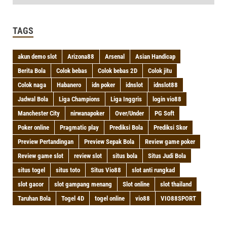
TAGS
akun demo slot
Arizona88
Arsenal
Asian Handicap
Berita Bola
Colok bebas
Colok bebas 2D
Colok jitu
Colok naga
Habanero
idn poker
idnslot
idnslot88
Jadwal Bola
Liga Champions
Liga Inggris
login vio88
Manchester City
nirwanapoker
Over/Under
PG Soft
Poker online
Pragmatic play
Prediksi Bola
Prediksi Skor
Preview Pertandingan
Preview Sepak Bola
Review game poker
Review game slot
review slot
situs bola
Situs Judi Bola
situs togel
situs toto
Situs Vio88
slot anti rungkad
slot gacor
slot gampang menang
Slot online
slot thailand
Taruhan Bola
Togel 4D
togel online
vio88
VIO88SPORT