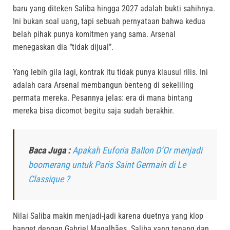
baru yang diteken Saliba hingga 2027 adalah bukti sahihnya
.
Ini bukan soal uang, tapi sebuah pernyataan bahwa kedua
belah pihak punya komitmen yang sama
.
Arsenal
menegaskan dia “tidak dijual”
.
Yang lebih gila lagi, kontrak itu tidak punya klausul rilis
.
Ini
adalah cara Arsenal membangun benteng di sekeliling
permata mereka
.
Pesannya jelas: era di mana bintang
mereka bisa dicomot begitu saja sudah berakhir
.
Baca Juga :
Apakah Euforia Ballon D’Or menjadi
boomerang untuk Paris Saint Germain di Le
Classique ?
Nilai Saliba makin menjadi-jadi karena duetnya yang klop
banget dengan Gabriel Magalhães
.
Saliba yang tenang dan