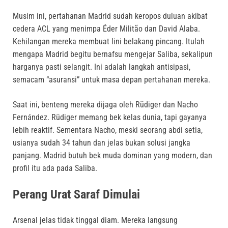
Musim ini, pertahanan Madrid sudah keropos duluan akibat
cedera ACL yang menimpa Éder Militão dan David Alaba
.
Kehilangan mereka membuat lini belakang pincang
.
Itulah
mengapa Madrid begitu bernafsu mengejar Saliba, sekalipun
harganya pasti selangit
.
Ini adalah langkah antisipasi,
semacam “asuransi” untuk masa depan pertahanan mereka
.
Saat ini, benteng mereka dijaga oleh Rüdiger dan Nacho
Fernández
.
Rüdiger memang bek kelas dunia, tapi gayanya
lebih reaktif
.
Sementara Nacho, meski seorang abdi setia,
usianya sudah 34 tahun dan jelas bukan solusi jangka
panjang
.
Madrid butuh bek muda dominan yang modern, dan
profil itu ada pada Saliba
.
Perang Urat Saraf Dimulai
Arsenal jelas tidak tinggal diam.
Mereka langsung