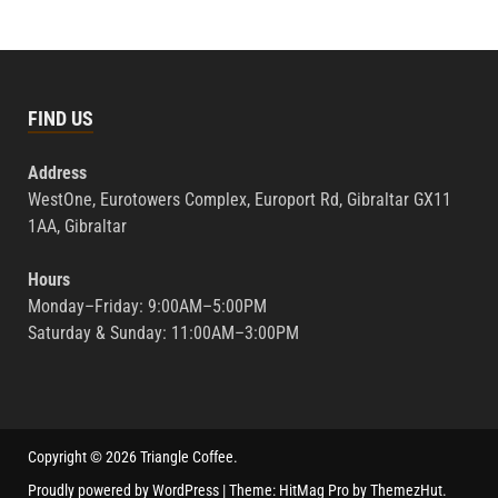
FIND US
Address
WestOne, Eurotowers Complex, Europort Rd, Gibraltar GX11
1AA, Gibraltar
Hours
Monday–Friday: 9:00AM–5:00PM
Saturday & Sunday: 11:00AM–3:00PM
Copyright © 2026
Triangle Coffee
.
Proudly powered by WordPress
|
Theme: HitMag Pro by
ThemezHut
.