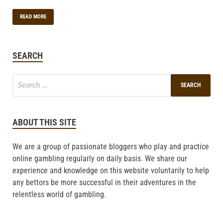
READ MORE
SEARCH
ABOUT THIS SITE
We are a group of passionate bloggers who play and practice
online gambling regularly on daily basis. We share our
experience and knowledge on this website voluntarily to help
any bettors be more successful in their adventures in the
relentless world of gambling.