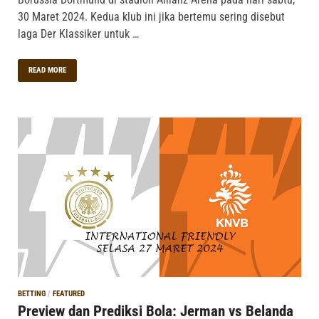
30 Maret 2024. Kedua klub ini jika bertemu sering disebut
laga Der Klassiker untuk …
READ MORE
BETTING
/
FEATURED
Preview dan Prediksi Bola: Jerman vs Belanda