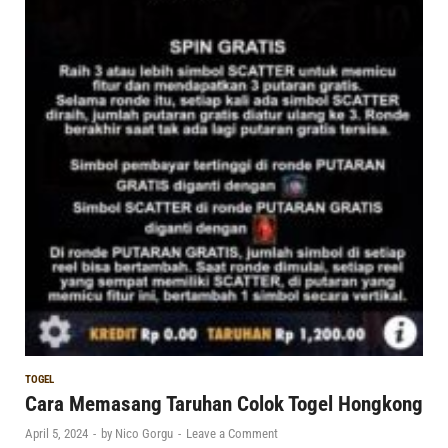
TOGEL
Cara Memasang Taruhan Colok Togel Hongkong
April 5, 2024
-
by
Nico Gorgu
-
Leave a Comment