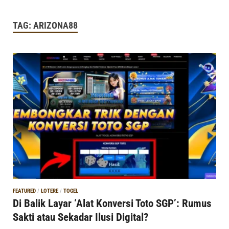
TAG:
ARIZONA88
FEATURED
/
LOTERE
/
TOGEL
Di Balik Layar ‘Alat Konversi Toto SGP’: Rumus
Sakti atau Sekadar Ilusi Digital?