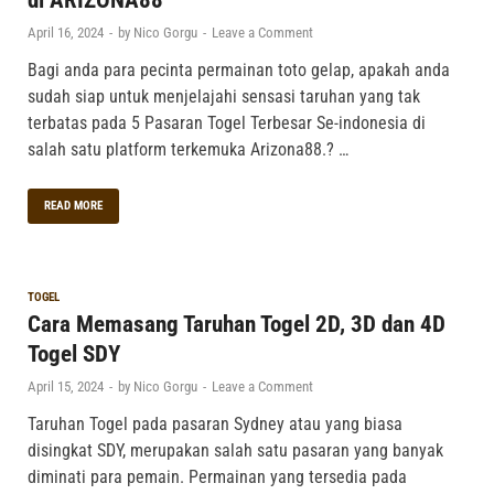
April 16, 2024
-
by
Nico Gorgu
-
Leave a Comment
Bagi anda para pecinta permainan toto gelap, apakah anda
sudah siap untuk menjelajahi sensasi taruhan yang tak
terbatas pada 5 Pasaran Togel Terbesar Se-indonesia di
salah satu platform terkemuka Arizona88.? …
READ MORE
TOGEL
Cara Memasang Taruhan Togel 2D, 3D dan 4D
Togel SDY
April 15, 2024
-
by
Nico Gorgu
-
Leave a Comment
Taruhan Togel pada pasaran Sydney atau yang biasa
disingkat SDY, merupakan salah satu pasaran yang banyak
diminati para pemain. Permainan yang tersedia pada