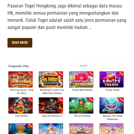
Pasaran Togel Hongkong, juga dikenal sebagai data macau
HK, memiliki semua permainan yang menguntungkan dan
menarik. Colok Togel adalah salah satu jenis permainan yang
sangat populer dan pasti memiliki hadiah …
READ MORE