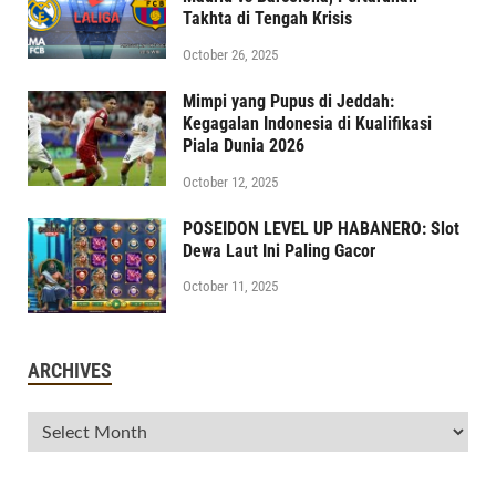
Takhta di Tengah Krisis
October 26, 2025
Mimpi yang Pupus di Jeddah:
Kegagalan Indonesia di Kualifikasi
Piala Dunia 2026
October 12, 2025
POSEIDON LEVEL UP HABANERO: Slot
Dewa Laut Ini Paling Gacor
October 11, 2025
ARCHIVES