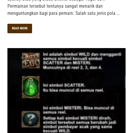
Permainan tersebut tentunya sangat menarik dan
menguntungkan bagi para pemain. Salah satu jenis pola …
READ MORE