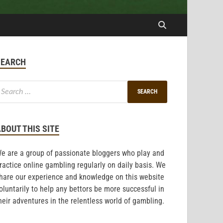
SEARCH
BOUT THIS SITE
e are a group of passionate bloggers who play and
ractice online gambling regularly on daily basis. We
hare our experience and knowledge on this website
oluntarily to help any bettors be more successful in
heir adventures in the relentless world of gambling.