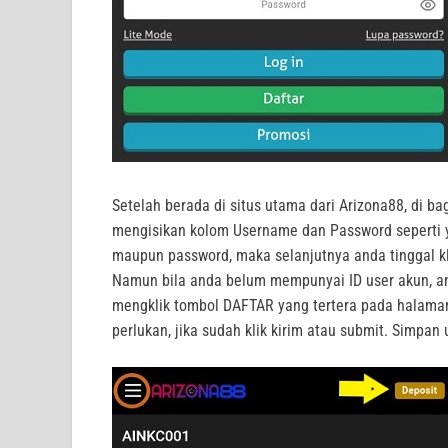
Setelah berada di situs utama dari Arizona88, di 
mengisikan kolom Username dan Password seperti 
maupun password, maka selanjutnya anda tinggal kl
Namun bila anda belum mempunyai ID user akun, an
mengklik tombol DAFTAR yang tertera pada halaman A
perlukan, jika sudah klik kirim atau submit. Simp