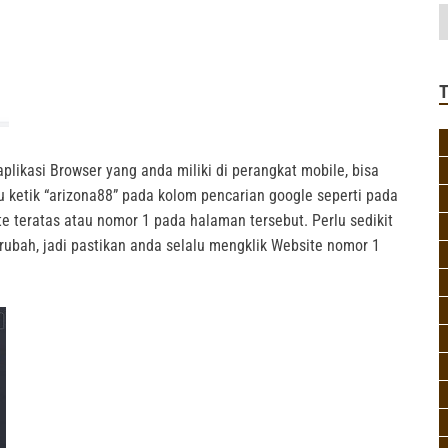
likasi Browser yang anda miliki di perangkat mobile, bisa
u ketik “arizona88” pada kolom pencarian google seperti pada
te teratas atau nomor 1 pada halaman tersebut. Perlu sedikit
ubah, jadi pastikan anda selalu mengklik Website nomor 1