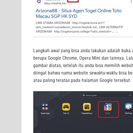
Langkah awal yang bisa anda lakukan adalah buka ap
berupa Google Chrome, Opera Mini dan lainnya. Lal
gambar diatas, setelah itu anda bisa memilih websi
diingat bahwa nama website sewaktu-waktu bisa ber
atau paling teratas pada halaman Google tersebut.