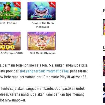
 bermain togel online saja loh. Melainkan anda juga bisa
satu provider
slot yang terbaik Pragmatic Play
, penasaran?
view beberapa permainan dari Pragmatic Play di Arizona88.
 tentu saja akan sangat membantu. Jadi pastikan untuk
lesai, karena nanti juga akan kami berikan tips menang
slot nirwanapoker
.