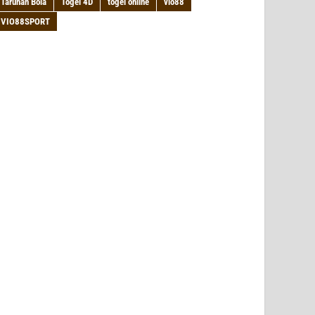
Taruhan Bola
Togel 4D
togel online
vio88
VIO88SPORT