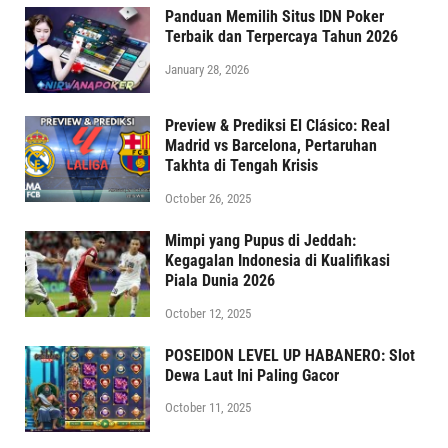
Panduan Memilih Situs IDN Poker
Terbaik dan Terpercaya Tahun 2026
January 28, 2026
Preview & Prediksi El Clásico: Real
Madrid vs Barcelona, Pertaruhan
Takhta di Tengah Krisis
October 26, 2025
Mimpi yang Pupus di Jeddah:
Kegagalan Indonesia di Kualifikasi
Piala Dunia 2026
October 12, 2025
POSEIDON LEVEL UP HABANERO: Slot
Dewa Laut Ini Paling Gacor
October 11, 2025