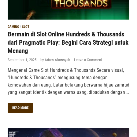
GAMING
/
SLOT
Bermain di Slot Online Hundreds & Thousands
dari Pragmatic Play: Begini Cara Strategi untuk
Menang
September 1, 2025
-
by
Adam Alamsyah
-
Leave a Comment
Mengenal Game Slot Hundreds & Thousands Secara visual,
“Hundreds & Thousands” mengusung tema dengan
kemewahan dan uang. Latar belakang berwarna hijau zamrud
yang sangat identik dengan warna uang, dipadukan dengan …
READ MORE