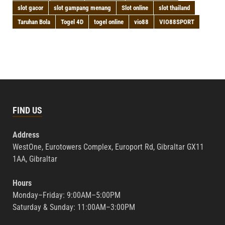
slot gacor
slot gampang menang
Slot online
slot thailand
Taruhan Bola
Togel 4D
togel online
vio88
VIO88SPORT
FIND US
Address
WestOne, Eurotowers Complex, Europort Rd, Gibraltar GX11
1AA, Gibraltar
Hours
Monday–Friday: 9:00AM–5:00PM
Saturday & Sunday: 11:00AM–3:00PM