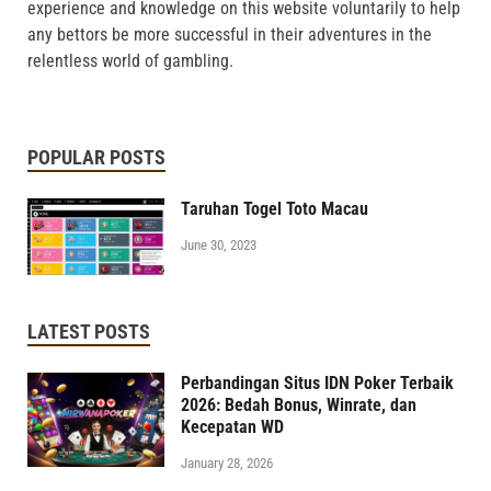
experience and knowledge on this website voluntarily to help
any bettors be more successful in their adventures in the
relentless world of gambling.
POPULAR POSTS
Taruhan Togel Toto Macau
June 30, 2023
LATEST POSTS
Perbandingan Situs IDN Poker Terbaik
2026: Bedah Bonus, Winrate, dan
Kecepatan WD
January 28, 2026