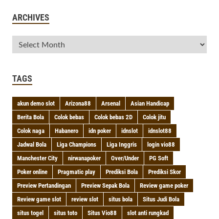
ARCHIVES
TAGS
akun demo slot
Arizona88
Arsenal
Asian Handicap
Berita Bola
Colok bebas
Colok bebas 2D
Colok jitu
Colok naga
Habanero
idn poker
idnslot
idnslot88
Jadwal Bola
Liga Champions
Liga Inggris
login vio88
Manchester City
nirwanapoker
Over/Under
PG Soft
Poker online
Pragmatic play
Prediksi Bola
Prediksi Skor
Preview Pertandingan
Preview Sepak Bola
Review game poker
Review game slot
review slot
situs bola
Situs Judi Bola
situs togel
situs toto
Situs Vio88
slot anti rungkad