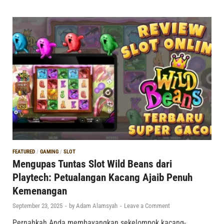
FEATURED
/
GAMING
/
SLOT
Mengupas Tuntas Slot Wild Beans dari
Playtech: Petualangan Kacang Ajaib Penuh
Kemenangan
September 23, 2025
-
by
Adam Alamsyah
-
Leave a Comment
Pernahkah Anda membayangkan sekelompok kacang-