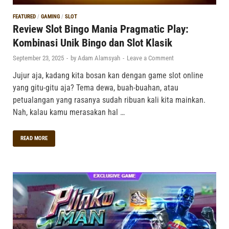
FEATURED
/
GAMING
/
SLOT
Review Slot Bingo Mania Pragmatic Play:
Kombinasi Unik Bingo dan Slot Klasik
September 23, 2025
-
by
Adam Alamsyah
-
Leave a Comment
Jujur aja, kadang kita bosan kan dengan game slot online
yang gitu-gitu aja? Tema dewa, buah-buahan, atau
petualangan yang rasanya sudah ribuan kali kita mainkan.
Nah, kalau kamu merasakan hal …
READ MORE