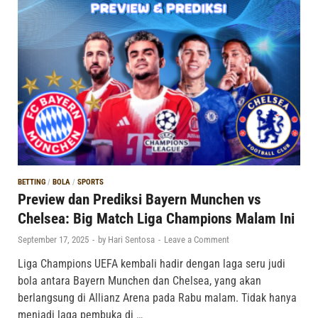
BETTING
/
BOLA
/
SPORTS
Preview dan Prediksi Bayern Munchen vs
Chelsea: Big Match Liga Champions Malam Ini
September 17, 2025
-
by
Hari Sentosa
-
Leave a Comment
Liga Champions UEFA kembali hadir dengan laga seru judi
bola antara Bayern Munchen dan Chelsea, yang akan
berlangsung di Allianz Arena pada Rabu malam. Tidak hanya
menjadi laga pembuka di …