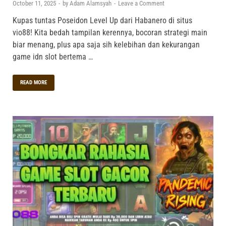
October 11, 2025
-
by
Adam Alamsyah
-
Leave a Comment
Kupas tuntas Poseidon Level Up dari Habanero di situs
vio88! Kita bedah tampilan kerennya, bocoran strategi main
biar menang, plus apa saja sih kelebihan dan kekurangan
game idn slot bertema …
READ MORE