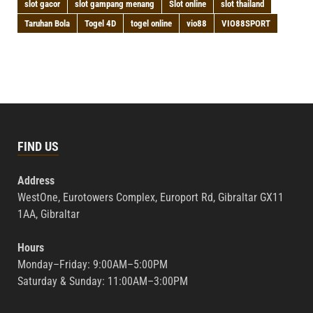
slot gacor
slot gampang menang
Slot online
slot thailand
Taruhan Bola
Togel 4D
togel online
vio88
VIO88SPORT
FIND US
Address
WestOne, Eurotowers Complex, Europort Rd, Gibraltar GX11
1AA, Gibraltar
Hours
Monday–Friday: 9:00AM–5:00PM
Saturday & Sunday: 11:00AM–3:00PM