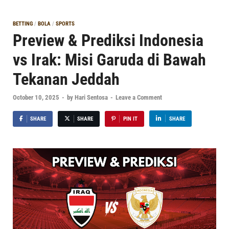
BETTING
/
BOLA
/
SPORTS
Preview & Prediksi Indonesia
vs Irak: Misi Garuda di Bawah
Tekanan Jeddah
October 10, 2025
-
by
Hari Sentosa
-
Leave a Comment
SHARE
SHARE
PIN IT
SHARE