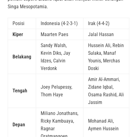
Singa Mesopotamia.
Posisi
Indonesia (4-2-3-1)
Irak (4-4-2)
Kiper
Maarten Paes
Jalal Hassan
Sandy Walsh,
Hussein Ali, Rebin
Kevin Diks, Jay
Sulaka, Manaf
Belakang
Idzes, Calvin
Younis, Merchas
Verdonk
Doski
Amir Al-Ammari,
Joey Pelupessy,
Zidane Iqbal,
Tengah
Thom Haye
Osama Rashid, Ali
Jassim
Miliano Jonathans,
Ricky Kambuaya,
Mohanad Ali,
Depan
Ragnar
Aymen Hussein
Oratmangoen