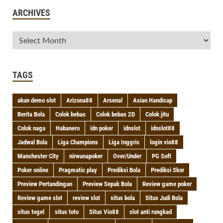
ARCHIVES
TAGS
akun demo slot
Arizona88
Arsenal
Asian Handicap
Berita Bola
Colok bebas
Colok bebas 2D
Colok jitu
Colok naga
Habanero
idn poker
idnslot
idnslot88
Jadwal Bola
Liga Champions
Liga Inggris
login vio88
Manchester City
nirwanapoker
Over/Under
PG Soft
Poker online
Pragmatic play
Prediksi Bola
Prediksi Skor
Preview Pertandingan
Preview Sepak Bola
Review game poker
Review game slot
review slot
situs bola
Situs Judi Bola
situs togel
situs toto
Situs Vio88
slot anti rungkad