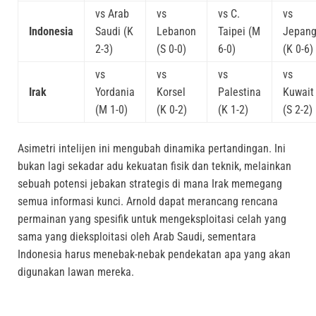
vs Arab
vs
vs C.
vs
Indonesia
Saudi (K
Lebanon
Taipei (M
Jepan
2-3)
(S 0-0)
6-0)
(K 0-6)
vs
vs
vs
vs
Irak
Yordania
Korsel
Palestina
Kuwait
(M 1-0)
(K 0-2)
(K 1-2)
(S 2-2)
Asimetri intelijen ini mengubah dinamika pertandingan. Ini
bukan lagi sekadar adu kekuatan fisik dan teknik, melainkan
sebuah potensi jebakan strategis di mana Irak memegang
semua informasi kunci. Arnold dapat merancang rencana
permainan yang spesifik untuk mengeksploitasi celah yang
sama yang dieksploitasi oleh Arab Saudi, sementara
Indonesia harus menebak-nebak pendekatan apa yang akan
digunakan lawan mereka.