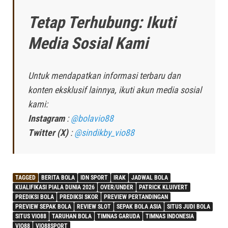
Tetap Terhubung: Ikuti
Media Sosial Kami
Untuk mendapatkan informasi terbaru dan
konten eksklusif lainnya, ikuti akun media sosial
kami:
Instagram
:
@bolavio88
Twitter (X)
:
@sindikby_vio88
TAGGED
BERITA BOLA
IDN SPORT
IRAK
JADWAL BOLA
KUALIFIKASI PIALA DUNIA 2026
OVER/UNDER
PATRICK KLUIVERT
PREDIKSI BOLA
PREDIKSI SKOR
PREVIEW PERTANDINGAN
PREVIEW SEPAK BOLA
REVIEW SLOT
SEPAK BOLA ASIA
SITUS JUDI BOLA
SITUS VIO88
TARUHAN BOLA
TIMNAS GARUDA
TIMNAS INDONESIA
VIO88
VIO88SPORT