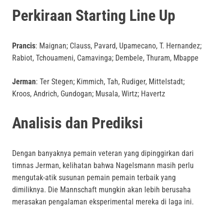
Perkiraan Starting Line Up
Prancis
: Maignan; Clauss, Pavard, Upamecano, T. Hernandez;
Rabiot, Tchouameni, Camavinga; Dembele, Thuram, Mbappe
Jerman
: Ter Stegen; Kimmich, Tah, Rudiger, Mittelstadt;
Kroos, Andrich, Gundogan; Musala, Wirtz; Havertz
Analisis dan Prediksi
Dengan banyaknya pemain veteran yang dipinggirkan dari
timnas Jerman, kelihatan bahwa Nagelsmann masih perlu
mengutak-atik susunan pemain pemain terbaik yang
dimiliknya. Die Mannschaft mungkin akan lebih berusaha
merasakan pengalaman eksperimental mereka di laga ini.