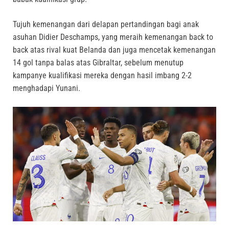
Tujuh kemenangan dari delapan pertandingan bagi anak
asuhan Didier Deschamps, yang meraih kemenangan back to
back atas rival kuat Belanda dan juga mencetak kemenangan
14 gol tanpa balas atas Gibraltar, sebelum menutup
kampanye kualifikasi mereka dengan hasil imbang 2-2
menghadapi Yunani.