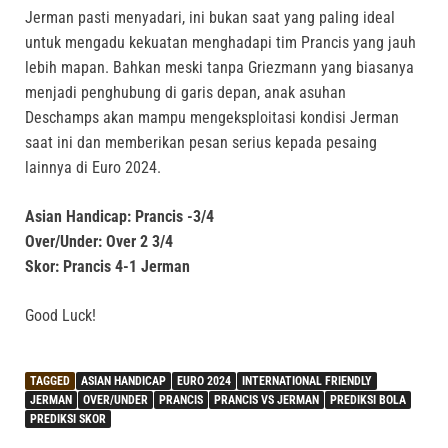
Jerman pasti menyadari, ini bukan saat yang paling ideal
untuk mengadu kekuatan menghadapi tim Prancis yang jauh
lebih mapan. Bahkan meski tanpa Griezmann yang biasanya
menjadi penghubung di garis depan, anak asuhan
Deschamps akan mampu mengeksploitasi kondisi Jerman
saat ini dan memberikan pesan serius kepada pesaing
lainnya di Euro 2024.
Asian Handicap: Prancis -3/4
Over/Under: Over 2 3/4
Skor: Prancis 4-1 Jerman
Good Luck!
TAGGED
ASIAN HANDICAP
EURO 2024
INTERNATIONAL FRIENDLY
JERMAN
OVER/UNDER
PRANCIS
PRANCIS VS JERMAN
PREDIKSI BOLA
PREDIKSI SKOR