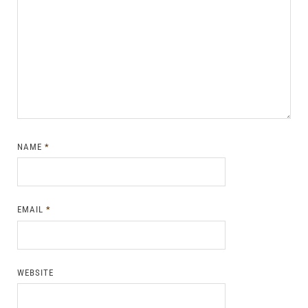
NAME
*
EMAIL
*
WEBSITE