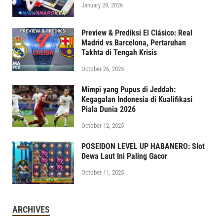
January 28, 2026
Preview & Prediksi El Clásico: Real
Madrid vs Barcelona, Pertaruhan
Takhta di Tengah Krisis
October 26, 2025
Mimpi yang Pupus di Jeddah:
Kegagalan Indonesia di Kualifikasi
Piala Dunia 2026
October 12, 2025
POSEIDON LEVEL UP HABANERO: Slot
Dewa Laut Ini Paling Gacor
October 11, 2025
ARCHIVES