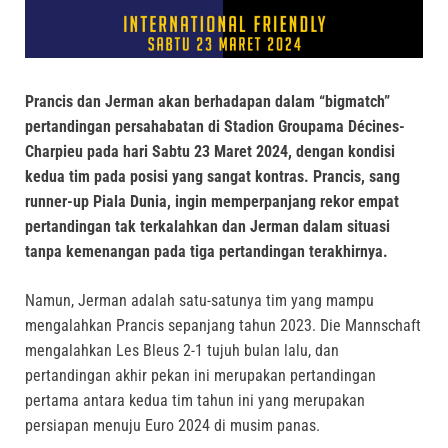
Prancis dan Jerman akan berhadapan dalam “bigmatch”
pertandingan persahabatan di Stadion Groupama Décines-
Charpieu pada hari Sabtu 23 Maret 2024, dengan kondisi
kedua tim pada posisi yang sangat kontras. Prancis, sang
runner-up Piala Dunia, ingin memperpanjang rekor empat
pertandingan tak terkalahkan dan Jerman dalam situasi
tanpa kemenangan pada tiga pertandingan terakhirnya.
Namun, Jerman adalah satu-satunya tim yang mampu
mengalahkan Prancis sepanjang tahun 2023. Die Mannschaft
mengalahkan Les Bleus 2-1 tujuh bulan lalu, dan
pertandingan akhir pekan ini merupakan pertandingan
pertama antara kedua tim tahun ini yang merupakan
persiapan menuju Euro 2024 di musim panas.