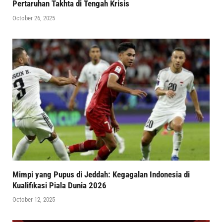
Pertaruhan Takhta di Tengah Krisis
October 26, 2025
Mimpi yang Pupus di Jeddah: Kegagalan Indonesia di
Kualifikasi Piala Dunia 2026
October 12, 2025