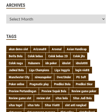
ARCHIVES
TAGS
akun demo slot
Arizona88
Arsenal
Asian Handicap
Berita Bola
Colok bebas
Colok bebas 2D
Colok jitu
Colok naga
Habanero
idn poker
idnslot
idnslot88
Jadwal Bola
Liga Champions
Liga Inggris
login vio88
Manchester City
nirwanapoker
Over/Under
PG Soft
Poker online
Pragmatic play
Prediksi Bola
Prediksi Skor
Preview Pertandingan
Preview Sepak Bola
Review game poker
Review game slot
review slot
situs bola
Situs Judi Bola
situs togel
situs toto
Situs Vio88
slot anti rungkad