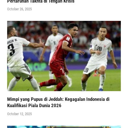
Pertaruhan Takhta di Tengah Krisis
October 26, 2025
Mimpi yang Pupus di Jeddah: Kegagalan Indonesia di
Kualifikasi Piala Dunia 2026
October 12, 2025