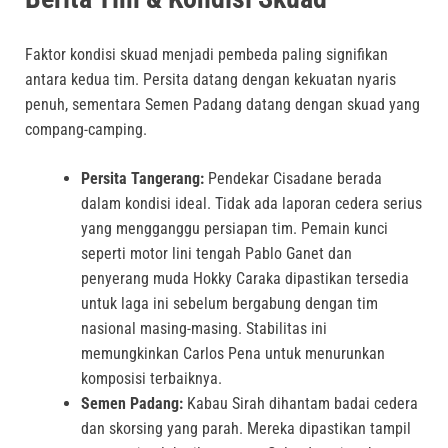
Faktor kondisi skuad menjadi pembeda paling signifikan
antara kedua tim. Persita datang dengan kekuatan nyaris
penuh, sementara Semen Padang datang dengan skuad yang
compang-camping.
Persita Tangerang:
Pendekar Cisadane berada
dalam kondisi ideal. Tidak ada laporan cedera serius
yang mengganggu persiapan tim. Pemain kunci
seperti motor lini tengah Pablo Ganet dan
penyerang muda Hokky Caraka dipastikan tersedia
untuk laga ini sebelum bergabung dengan tim
nasional masing-masing. Stabilitas ini
memungkinkan Carlos Pena untuk menurunkan
komposisi terbaiknya.
Semen Padang:
Kabau Sirah dihantam badai cedera
dan skorsing yang parah. Mereka dipastikan tampil