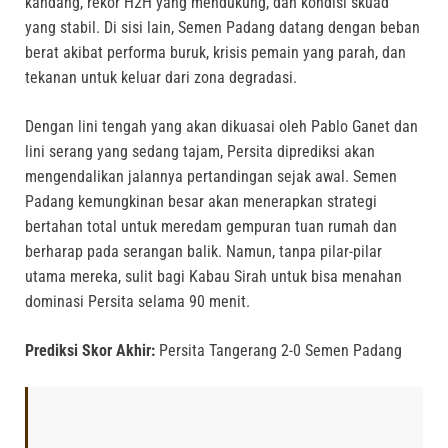
kandang, rekor H2H yang mendukung, dan kondisi skuad
yang stabil. Di sisi lain, Semen Padang datang dengan beban
berat akibat performa buruk, krisis pemain yang parah, dan
tekanan untuk keluar dari zona degradasi.
Dengan lini tengah yang akan dikuasai oleh Pablo Ganet dan
lini serang yang sedang tajam, Persita diprediksi akan
mengendalikan jalannya pertandingan sejak awal. Semen
Padang kemungkinan besar akan menerapkan strategi
bertahan total untuk meredam gempuran tuan rumah dan
berharap pada serangan balik. Namun, tanpa pilar-pilar
utama mereka, sulit bagi Kabau Sirah untuk bisa menahan
dominasi Persita selama 90 menit.
Prediksi Skor Akhir:
Persita Tangerang 2-0 Semen Padang