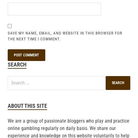
SAVE MY NAME, EMAIL, AND WEBSITE IN THIS BROWSER FOR
THE NEXT TIME I COMMENT.
SEARCH
ABOUT THIS SITE
We are a group of passionate bloggers who play and practice
online gambling regularly on daily basis. We share our
experience and knowledge on this website voluntarily to help