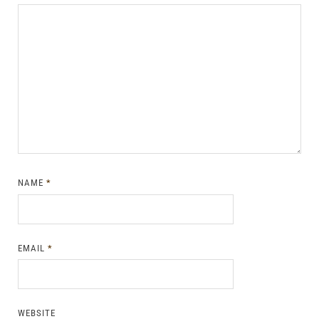
NAME
*
EMAIL
*
WEBSITE