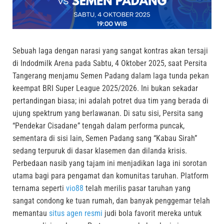
Sebuah laga dengan narasi yang sangat kontras akan tersaji
di Indodmilk Arena pada Sabtu, 4 Oktober 2025, saat Persita
Tangerang menjamu Semen Padang dalam laga tunda pekan
keempat BRI Super League 2025/2026. Ini bukan sekadar
pertandingan biasa; ini adalah potret dua tim yang berada di
ujung spektrum yang berlawanan. Di satu sisi, Persita sang
“Pendekar Cisadane” tengah dalam performa puncak,
sementara di sisi lain, Semen Padang sang “Kabau Sirah”
sedang terpuruk di dasar klasemen dan dilanda krisis.
Perbedaan nasib yang tajam ini menjadikan laga ini sorotan
utama bagi para pengamat dan komunitas taruhan. Platform
ternama seperti
vio88
telah merilis pasar taruhan yang
sangat condong ke tuan rumah, dan banyak penggemar telah
memantau
situs agen resmi
judi bola favorit mereka untuk