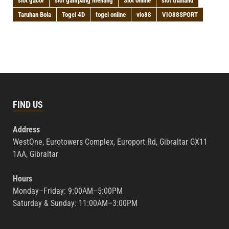
slot gacor
slot gampang menang
Slot online
slot thailand
Taruhan Bola
Togel 4D
togel online
vio88
VIO88SPORT
FIND US
Address
WestOne, Eurotowers Complex, Europort Rd, Gibraltar GX11
1AA, Gibraltar
Hours
Monday–Friday: 9:00AM–5:00PM
Saturday & Sunday: 11:00AM–3:00PM