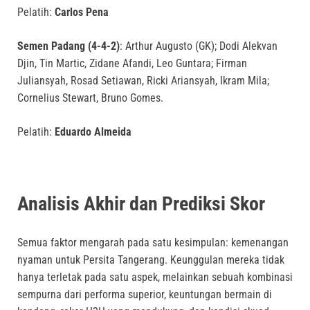
Pelatih:
Carlos Pena
Semen Padang (4-4-2)
: Arthur Augusto (GK); Dodi Alekvan
Djin, Tin Martic, Zidane Afandi, Leo Guntara; Firman
Juliansyah, Rosad Setiawan, Ricki Ariansyah, Ikram Mila;
Cornelius Stewart, Bruno Gomes.
Pelatih:
Eduardo Almeida
Analisis Akhir dan Prediksi Skor
Semua faktor mengarah pada satu kesimpulan: kemenangan
nyaman untuk Persita Tangerang. Keunggulan mereka tidak
hanya terletak pada satu aspek, melainkan sebuah kombinasi
sempurna dari performa superior, keuntungan bermain di