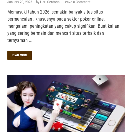
January 28, 2026
-
by
Hari Sentosa
-
Leave a Comment
Memasuki tahun 2026, semakin banyak situs situs
bermunculan , khususnya pada sektor poker online,
mengalami peningkatan yang cukup signifikan. Buat kalian
yang sering bermain dan mencari situs terbaik dan
ternyaman …
READ MORE