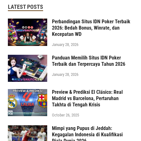
LATEST POSTS
Perbandingan Situs IDN Poker Terbaik
2026: Bedah Bonus, Winrate, dan
Kecepatan WD
January 28, 2026
Panduan Memilih Situs IDN Poker
Terbaik dan Terpercaya Tahun 2026
January 28, 2026
Preview & Prediksi El Clásico: Real
Madrid vs Barcelona, Pertaruhan
Takhta di Tengah Krisis
October 26, 2025
Mimpi yang Pupus di Jeddah:
Kegagalan Indonesia di Kualifikasi
Piala Dunia 2026