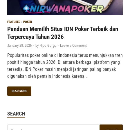
FEATURED
/
POKER
Panduan Memilih Situs IDN Poker Terbaik dan
Terpercaya Tahun 2026
January 28, 2026
-
by
Nico Gorgu
-
Leave a Comment
Popularitas poker online di Indonesia terus menunjukkan tren
positif hingga tahun 2026. Di antara berbagai platform yang
tersedia, IDN Poker masih menjadi jaringan paling banyak
digunakan oleh pemain Indonesia karena …
READ MORE
SEARCH