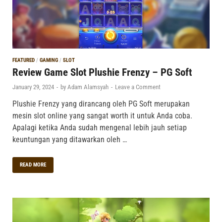
FEATURED
/
GAMING
/
SLOT
Review Game Slot Plushie Frenzy – PG Soft
January 29, 2024
-
by
Adam Alamsyah
-
Leave a Comment
Plushie Frenzy yang dirancang oleh PG Soft merupakan
mesin slot online yang sangat worth it untuk Anda coba.
Apalagi ketika Anda sudah mengenal lebih jauh setiap
keuntungan yang ditawarkan oleh …
READ MORE