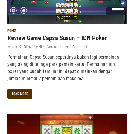
POKER
Review Game Capsa Susun – IDN Poker
March 22, 2024
-
by
Nico Gorgu
-
Leave a Comment
Permainan Capsa Susun sepertinya bukan lagi permainan
yang asing di telinga para pemain kartu. Permainan idn
poker yang sudah familiar ini dapat dimainkan dengan
jumlah minimal 2 pemain dan maksimal …
READ MORE