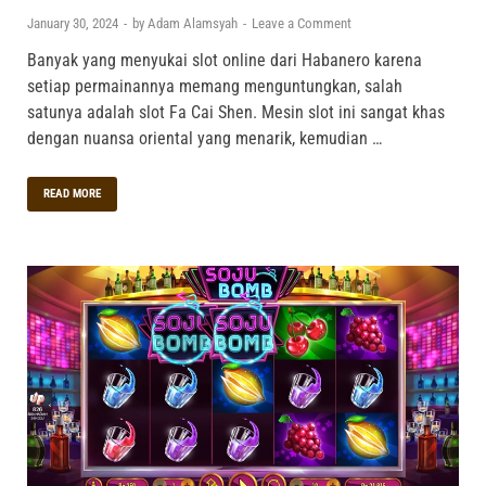
January 30, 2024
-
by
Adam Alamsyah
-
Leave a Comment
Banyak yang menyukai slot online dari Habanero karena
setiap permainannya memang menguntungkan, salah
satunya adalah slot Fa Cai Shen. Mesin slot ini sangat khas
dengan nuansa oriental yang menarik, kemudian …
READ MORE