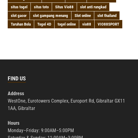
situs togel
situs toto
Situs Vio88
slot anti rungkad
slot gacor
slot gampang menang
Slot online
slot thailand
Taruhan Bola
Togel 4D
togel online
vio88
VIO88SPORT
FIND US
Address
WestOne, Eurotowers Complex, Europort Rd, Gibraltar GX11
1AA, Gibraltar
Hours
Monday–Friday: 9:00AM–5:00PM
Saturday & Sunday: 11:00AM–3:00PM