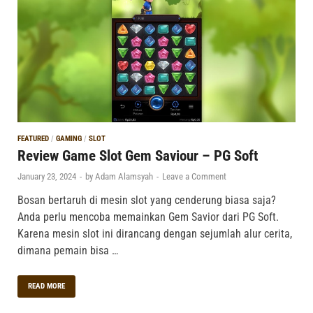
FEATURED
/
GAMING
/
SLOT
Review Game Slot Gem Saviour – PG Soft
January 23, 2024
-
by
Adam Alamsyah
-
Leave a Comment
Bosan bertaruh di mesin slot yang cenderung biasa saja?
Anda perlu mencoba memainkan Gem Savior dari PG Soft.
Karena mesin slot ini dirancang dengan sejumlah alur cerita,
dimana pemain bisa …
READ MORE