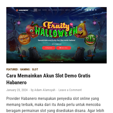
FEATURED
/
GAMING
/
SLOT
Cara Memainkan Akun Slot Demo Gratis
Habanero
January 23, 2024
-
by
Adam Alamsyah
-
Leave a Comment
Provider Habanero merupakan penyedia slot online yang
memang terbaik, maka dari itu Anda perlu untuk mencoba
beragam permainan slot yang disediakan disana. Agar lebih