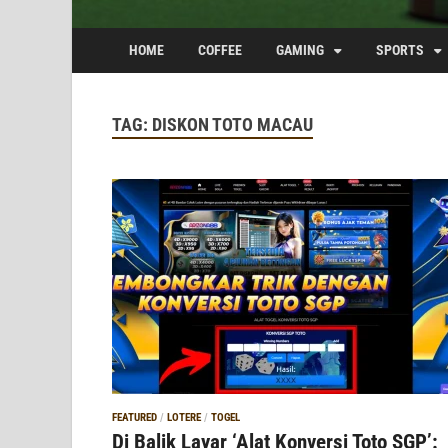
HOME
COFFEE
GAMING
SPORTS
TAG:
DISKON TOTO MACAU
FEATURED
/
LOTERE
/
TOGEL
Di Balik Layar ‘Alat Konversi Toto SGP’: