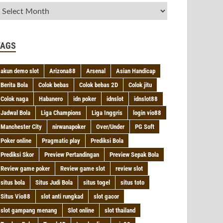
TAGS
akun demo slot
Arizona88
Arsenal
Asian Handicap
Berita Bola
Colok bebas
Colok bebas 2D
Colok jitu
Colok naga
Habanero
idn poker
idnslot
idnslot88
Jadwal Bola
Liga Champions
Liga Inggris
login vio88
Manchester City
nirwanapoker
Over/Under
PG Soft
Poker online
Pragmatic play
Prediksi Bola
Prediksi Skor
Preview Pertandingan
Preview Sepak Bola
Review game poker
Review game slot
review slot
situs bola
Situs Judi Bola
situs togel
situs toto
Situs Vio88
slot anti rungkad
slot gacor
slot gampang menang
Slot online
slot thailand