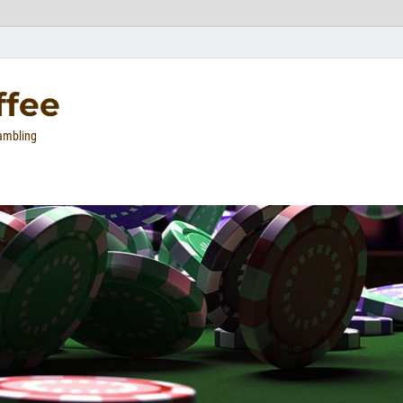
ffee
gambling