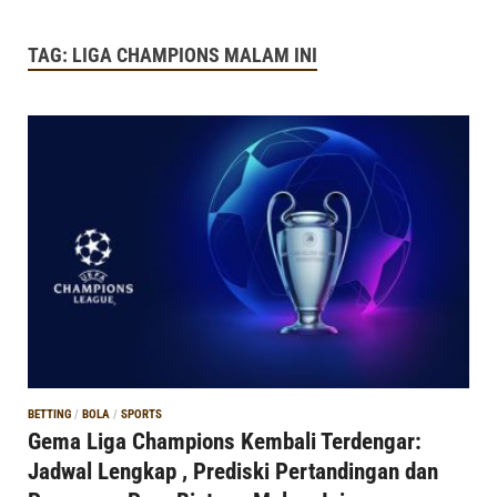
TAG:
LIGA CHAMPIONS MALAM INI
BETTING
/
BOLA
/
SPORTS
Gema Liga Champions Kembali Terdengar:
Jadwal Lengkap , Prediski Pertandingan dan