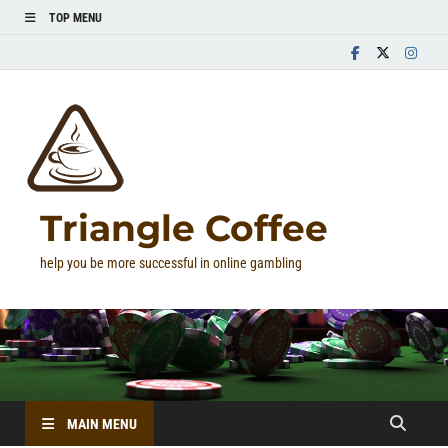
TOP MENU
Triangle Coffee
help you be more successful in online gambling
MAIN MENU