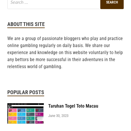
ABOUT THIS SITE
We are a group of passionate bloggers who play and practice
online gambling regularly on daily basis. We share our
experience and knowledge on this website voluntarily to help
any bettors be more successful in their adventures in the
relentless world of gambling.
POPULAR POSTS
Taruhan Togel Toto Macau
June 30, 2023