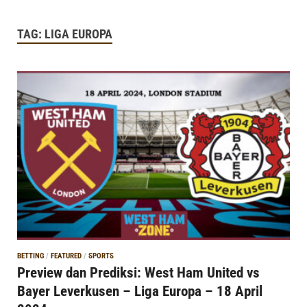
TAG:
LIGA EUROPA
BETTING
/
FEATURED
/
SPORTS
Preview dan Prediksi: West Ham United vs
Bayer Leverkusen – Liga Europa – 18 April