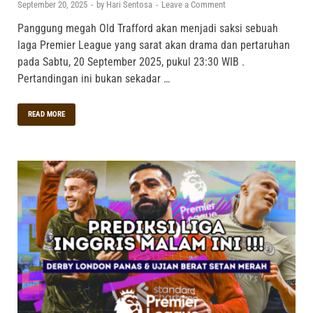
September 20, 2025
-
by
Hari Sentosa
-
Leave a Comment
Panggung megah Old Trafford akan menjadi saksi sebuah
laga Premier League yang sarat akan drama dan pertaruhan
pada Sabtu, 20 September 2025, pukul 23:30 WIB .
Pertandingan ini bukan sekadar …
READ MORE