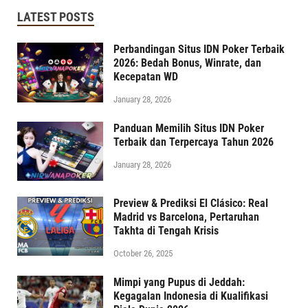
LATEST POSTS
Perbandingan Situs IDN Poker Terbaik
2026: Bedah Bonus, Winrate, dan
Kecepatan WD
January 28, 2026
Panduan Memilih Situs IDN Poker
Terbaik dan Terpercaya Tahun 2026
January 28, 2026
Preview & Prediksi El Clásico: Real
Madrid vs Barcelona, Pertaruhan
Takhta di Tengah Krisis
October 26, 2025
Mimpi yang Pupus di Jeddah:
Kegagalan Indonesia di Kualifikasi