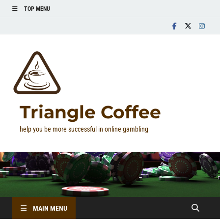
TOP MENU
Triangle Coffee
help you be more successful in online gambling
MAIN MENU