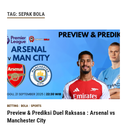
TAG:
SEPAK BOLA
BETTING
/
BOLA
/
SPORTS
Preview & Prediksi Duel Raksasa : Arsenal vs
Manchester City