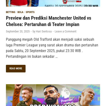
BETTING
/
BOLA
/
SPORTS
Preview dan Prediksi Manchester United vs
Chelsea: Pertaruhan di Teater Impian
September 20, 2025
-
by
Hari Sentosa
-
Leave a Comment
Panggung megah Old Trafford akan menjadi saksi sebuah
laga Premier League yang sarat akan drama dan pertaruhan
pada Sabtu, 20 September 2025, pukul 23:30 WIB .
Pertandingan ini bukan sekadar …
READ MORE