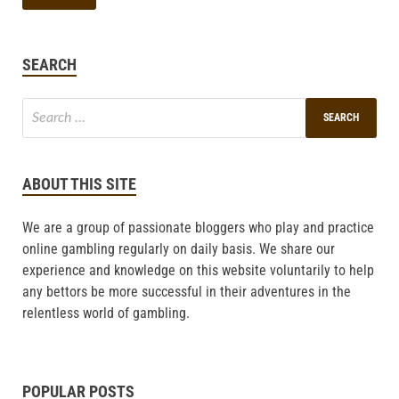
SEARCH
ABOUT THIS SITE
We are a group of passionate bloggers who play and practice
online gambling regularly on daily basis. We share our
experience and knowledge on this website voluntarily to help
any bettors be more successful in their adventures in the
relentless world of gambling.
POPULAR POSTS