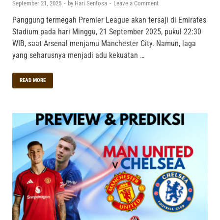
September 21, 2025
-
by
Hari Sentosa
-
Leave a Comment
Panggung termegah Premier League akan tersaji di Emirates
Stadium pada hari Minggu, 21 September 2025, pukul 22:30
WIB, saat Arsenal menjamu Manchester City. Namun, laga
yang seharusnya menjadi adu kekuatan …
READ MORE