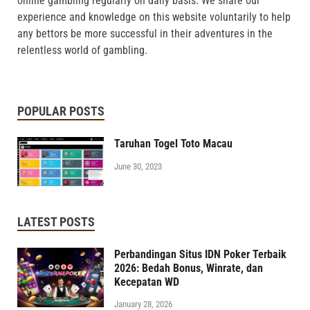
online gambling regularly on daily basis. We share our
experience and knowledge on this website voluntarily to help
any bettors be more successful in their adventures in the
relentless world of gambling.
POPULAR POSTS
Taruhan Togel Toto Macau
June 30, 2023
LATEST POSTS
Perbandingan Situs IDN Poker Terbaik
2026: Bedah Bonus, Winrate, dan
Kecepatan WD
January 28, 2026