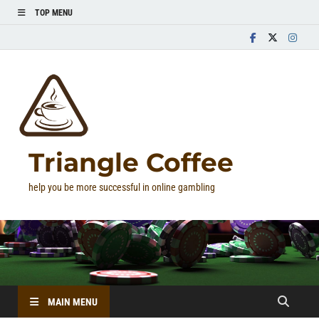
TOP MENU
Triangle Coffee
help you be more successful in online gambling
MAIN MENU