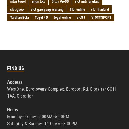
situs togel
situs toto
Situs Vio88
slot anti rungkad
slot gacor
slot gampang menang
Slot online
slot thailand
Taruhan Bola
Togel 4D
togel online
vio88
VIO88SPORT
FIND US
Address
WestOne, Eurotowers Complex, Europort Rd, Gibraltar GX11
1AA, Gibraltar
Hours
Monday–Friday: 9:00AM–5:00PM
Saturday & Sunday: 11:00AM–3:00PM