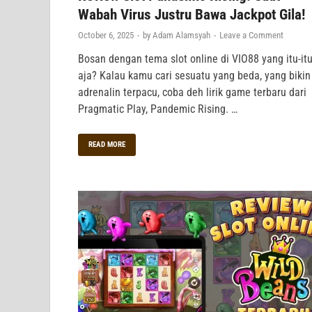
Wabah Virus Justru Bawa Jackpot Gila!
October 6, 2025
-
by
Adam Alamsyah
-
Leave a Comment
Bosan dengan tema slot online di VIO88 yang itu-it
aja? Kalau kamu cari sesuatu yang beda, yang bikin
adrenalin terpacu, coba deh lirik game terbaru dari
Pragmatic Play, Pandemic Rising. …
READ MORE