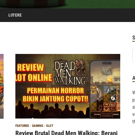
LOTERE
A
W
p
s
v
t
FEATURED
/
GAMING
/
SLOT
Review Brutal Dead Men Walking: Berani