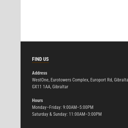
FIND US
Address
WestOne, Eurotowers Complex, Europort Rd, Gibralt
GX11 1AA, Gibraltar
Hours
Monday–Friday: 9:00AM–5:00PM
Saturday & Sunday: 11:00AM–3:00PM