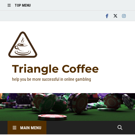
TOP MENU
Triangle Coffee
help you be more successful in online gambling
MAIN MENU