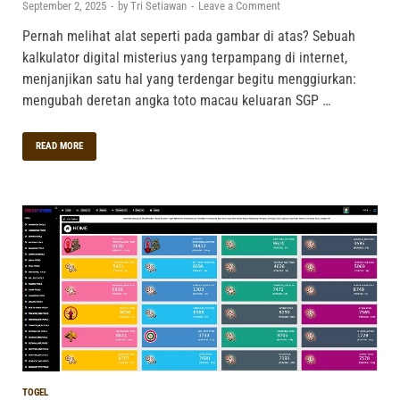
September 2, 2025
-
by
Tri Setiawan
-
Leave a Comment
Pernah melihat alat seperti pada gambar di atas? Sebuah
kalkulator digital misterius yang terpampang di internet,
menjanjikan satu hal yang terdengar begitu menggiurkan:
mengubah deretan angka toto macau keluaran SGP …
READ MORE
TOGEL