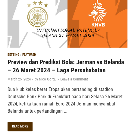
BETTING
/
FEATURED
Preview dan Prediksi Bola: Jerman vs Belanda
– 26 Maret 2024 – Laga Persahabatan
March 25, 2024
-
by
Nico Gorgu
-
Leave a Comment
Dua klub kelas berat Eropa akan bertanding di stadion
Deutsche Bank Park di Frankfurt pada hari Selasa 26 Maret
2024, ketika tuan rumah Euro 2024 Jerman menyambut
Belanda untuk pertandingan …
READ MORE