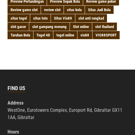
Preview Pertandingan
Preview Sepak Bola
Review game poker
Review game slot
review slot
situs bola
Situs Judi Bola
situs togel
situs toto
Situs Vio88
slot anti rungkad
slot gacor
slot gampang menang
Slot online
slot thailand
Taruhan Bola
Togel 4D
togel online
vio88
VIO88SPORT
FIND US
Address
WestOne, Eurotowers Complex, Europort Rd, Gibraltar GX11
1AA, Gibraltar
Hours