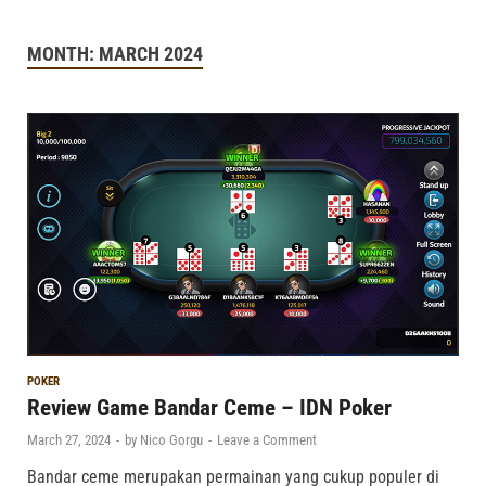
MONTH:
MARCH 2024
POKER
Review Game Bandar Ceme – IDN Poker
March 27, 2024
-
by
Nico Gorgu
-
Leave a Comment
Bandar ceme merupakan permainan yang cukup populer di