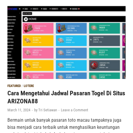
FEATURED
/
LOTERE
Cara Mengetahui Jadwal Pasaran Togel Di Situs
ARIZONA88
March 11, 2024
-
by
Tri Setiawan
-
Leave a Comment
Bermain untuk banyak pasaran toto macau tampaknya juga
bisa menjadi cara terbaik untuk menghasilkan keuntungan