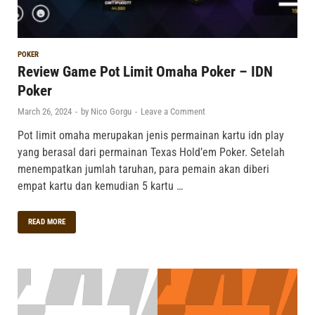
POKER
Review Game Pot Limit Omaha Poker – IDN
Poker
March 26, 2024
-
by
Nico Gorgu
-
Leave a Comment
Pot limit omaha merupakan jenis permainan kartu idn play
yang berasal dari permainan Texas Hold’em Poker. Setelah
menempatkan jumlah taruhan, para pemain akan diberi
empat kartu dan kemudian 5 kartu …
READ MORE