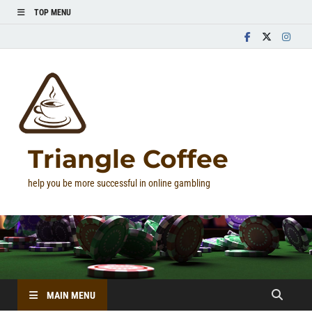
TOP MENU
Triangle Coffee
help you be more successful in online gambling
MAIN MENU