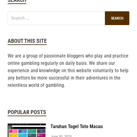
ABOUT THIS SITE
We are a group of passionate bloggers who play and practice
online gambling regularly on daily basis. We share our
experience and knowledge on this website voluntarily to help
any bettors be more successful in their adventures in the
relentless world of gambling.
POPULAR POSTS
Taruhan Togel Toto Macau
June 30, 2023