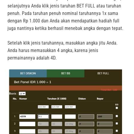
selanjutnya Anda klik jenis taruhan BET FULL atau taruhan
penuh. Pada taruhan penuh nominal taruhannya 1x sama
dengan Rp 1.000 dan Anda akan mendapatkan hadiah full
juga nantinya ketika berhasil menebak angka dengan tepat.
Setelah klik jenis taruhannya, masukkan angka jitu Anda.
Anda harus memasukkan 4 angka, karena jenis
permainannya adalah 4D.