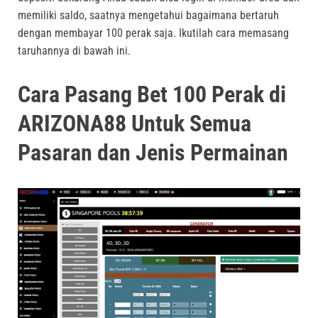
memiliki saldo, saatnya mengetahui bagaimana bertaruh
dengan membayar 100 perak saja. Ikutilah cara memasang
taruhannya di bawah ini.
Cara Pasang Bet 100 Perak di
ARIZONA88 Untuk Semua
Pasaran dan Jenis Permainan