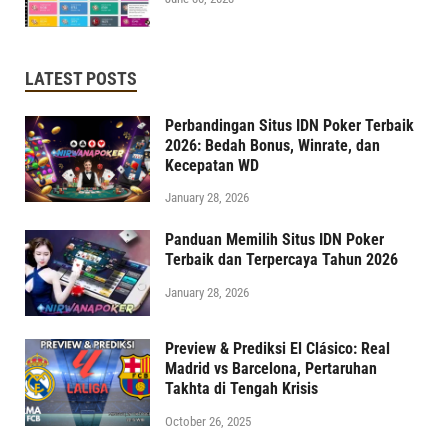
LATEST POSTS
Perbandingan Situs IDN Poker Terbaik
2026: Bedah Bonus, Winrate, dan
Kecepatan WD
January 28, 2026
Panduan Memilih Situs IDN Poker
Terbaik dan Terpercaya Tahun 2026
January 28, 2026
Preview & Prediksi El Clásico: Real
Madrid vs Barcelona, Pertaruhan
Takhta di Tengah Krisis
October 26, 2025