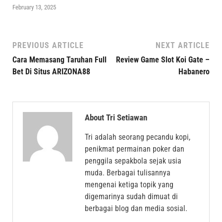
February 13, 2025
PREVIOUS ARTICLE
NEXT ARTICLE
Cara Memasang Taruhan Full
Review Game Slot Koi Gate –
Bet Di Situs ARIZONA88
Habanero
About Tri Setiawan
Tri adalah seorang pecandu kopi,
penikmat permainan poker dan
penggila sepakbola sejak usia
muda. Berbagai tulisannya
mengenai ketiga topik yang
digemarinya sudah dimuat di
berbagai blog dan media sosial.