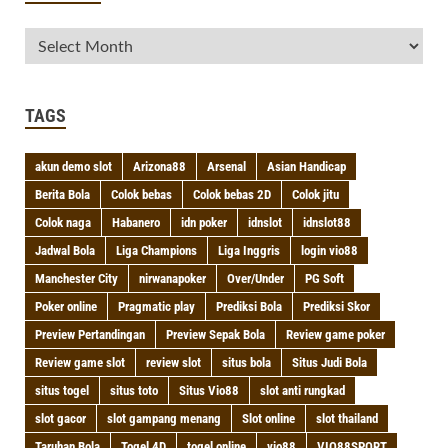
TAGS
akun demo slot
Arizona88
Arsenal
Asian Handicap
Berita Bola
Colok bebas
Colok bebas 2D
Colok jitu
Colok naga
Habanero
idn poker
idnslot
idnslot88
Jadwal Bola
Liga Champions
Liga Inggris
login vio88
Manchester City
nirwanapoker
Over/Under
PG Soft
Poker online
Pragmatic play
Prediksi Bola
Prediksi Skor
Preview Pertandingan
Preview Sepak Bola
Review game poker
Review game slot
review slot
situs bola
Situs Judi Bola
situs togel
situs toto
Situs Vio88
slot anti rungkad
slot gacor
slot gampang menang
Slot online
slot thailand
Taruhan Bola
Togel 4D
togel online
vio88
VIO88SPORT