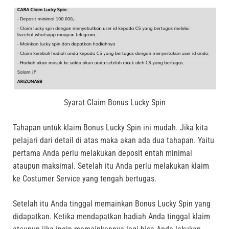
Syarat Claim Bonus Lucky Spin
Tahapan untuk klaim Bonus Lucky Spin ini mudah. Jika kita
pelajari dari detail di atas maka akan ada dua tahapan. Yaitu
pertama Anda perlu melakukan deposit entah minimal
ataupun maksimal. Setelah itu Anda perlu melakukan klaim
ke Costumer Service yang tengah bertugas.
Setelah itu Anda tinggal memainkan Bonus Lucky Spin yang
didapatkan. Ketika mendapatkan hadiah Anda tinggal klaim