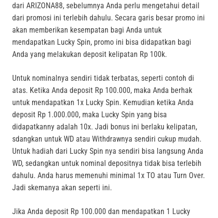
dari ARIZONA88, sebelumnya Anda perlu mengetahui detail
dari promosi ini terlebih dahulu. Secara garis besar promo ini
akan memberikan kesempatan bagi Anda untuk
mendapatkan Lucky Spin, promo ini bisa didapatkan bagi
Anda yang melakukan deposit kelipatan Rp 100k.
Untuk nominalnya sendiri tidak terbatas, seperti contoh di
atas. Ketika Anda deposit Rp 100.000, maka Anda berhak
untuk mendapatkan 1x Lucky Spin. Kemudian ketika Anda
deposit Rp 1.000.000, maka Lucky Spin yang bisa
didapatkanny adalah 10x. Jadi bonus ini berlaku kelipatan,
sdangkan untuk WD atau Withdrawnya sendiri cukup mudah.
Untuk hadiah dari Lucky Spin nya sendiri bisa langsung Anda
WD, sedangkan untuk nominal depositnya tidak bisa terlebih
dahulu. Anda harus memenuhi minimal 1x TO atau Turn Over.
Jadi skemanya akan seperti ini.
Jika Anda deposit Rp 100.000 dan mendapatkan 1 Lucky