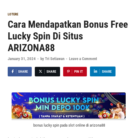
LOTERE
Cara Mendapatkan Bonus Free
Lucky Spin Di Situs
ARIZONA88
January 31, 2024
-
by
Tri Setiawan
-
Leave a Comment
SHARE
SHARE
PIN IT
SHARE
bonus lucky spin pada slot online di arizona88