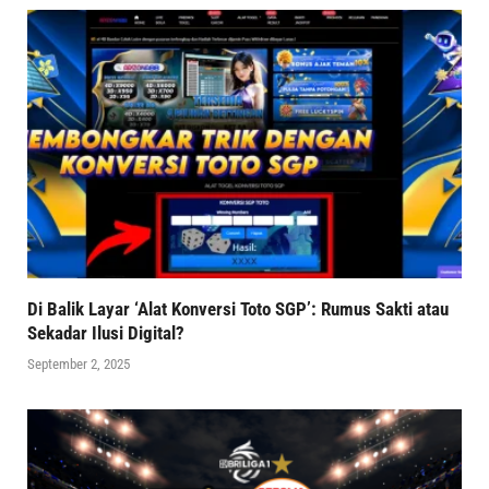
Di Balik Layar ‘Alat Konversi Toto SGP’: Rumus Sakti atau
Sekadar Ilusi Digital?
September 2, 2025