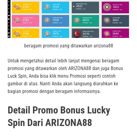
beragam promosi yang ditawarkan arizona88
Untuk mengetahui detail lebih lanjut mengenai beragam
promosi yang ditawarkan oleh ARIZONA88 dan juga Bonus
Luck Spin, Anda bisa klik menu Promosi seperti contoh
gambar di atas. Nanti Anda akan langsung diarahkan ke
bagian promosi dengan beragam informasinya.
Detail Promo Bonus Lucky
Spin Dari ARIZONA88