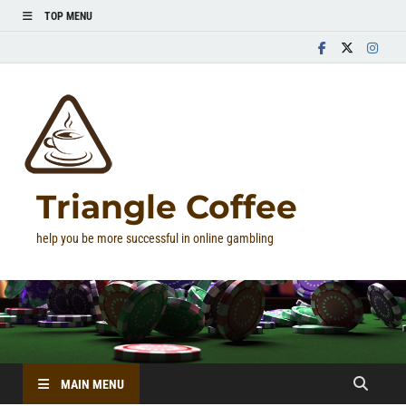
TOP MENU
Triangle Coffee
help you be more successful in online gambling
MAIN MENU