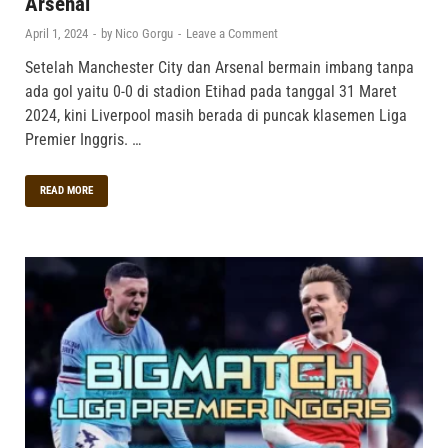
Arsenal
April 1, 2024
-
by
Nico Gorgu
-
Leave a Comment
Setelah Manchester City dan Arsenal bermain imbang tanpa
ada gol yaitu 0-0 di stadion Etihad pada tanggal 31 Maret
2024, kini Liverpool masih berada di puncak klasemen Liga
Premier Inggris. …
READ MORE