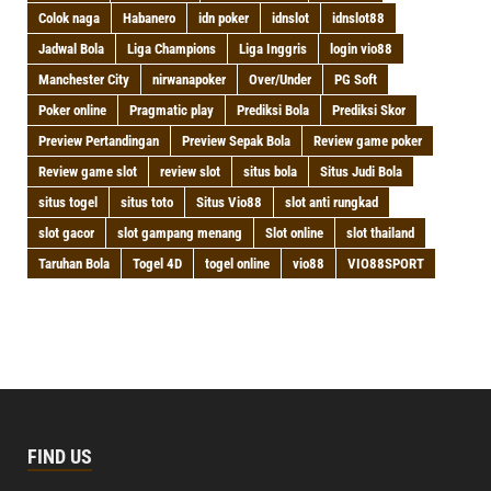
Colok naga
Habanero
idn poker
idnslot
idnslot88
Jadwal Bola
Liga Champions
Liga Inggris
login vio88
Manchester City
nirwanapoker
Over/Under
PG Soft
Poker online
Pragmatic play
Prediksi Bola
Prediksi Skor
Preview Pertandingan
Preview Sepak Bola
Review game poker
Review game slot
review slot
situs bola
Situs Judi Bola
situs togel
situs toto
Situs Vio88
slot anti rungkad
slot gacor
slot gampang menang
Slot online
slot thailand
Taruhan Bola
Togel 4D
togel online
vio88
VIO88SPORT
FIND US