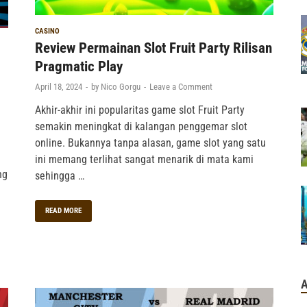
CASINO
Review Permainan Slot Fruit Party Rilisan
Pragmatic Play
8
April 18, 2024
-
by
Nico Gorgu
-
Leave a Comment
Akhir-akhir ini popularitas game slot Fruit Party
semakin meningkat di kalangan penggemar slot
online. Bukannya tanpa alasan, game slot yang satu
ini memang terlihat sangat menarik di mata kami
ng
sehingga …
READ MORE