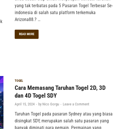
yang tak terbatas pada 5 Pasaran Togel Terbesar Se-
indonesia di salah satu platform terkemuka
Arizona88.? …
ak
READ MORE
TOGEL
Cara Memasang Taruhan Togel 2D, 3D
dan 4D Togel SDY
April 15, 2024
-
by
Nico Gorgu
-
Leave a Comment
Taruhan Togel pada pasaran Sydney atau yang biasa
disingkat SDY, merupakan salah satu pasaran yang
banyak diminati para pemain. Permainan yang