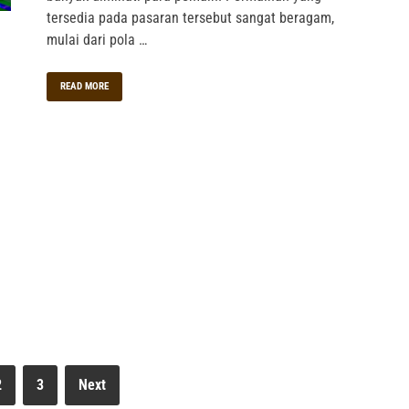
tersedia pada pasaran tersebut sangat beragam,
mulai dari pola …
READ MORE
2
3
Next