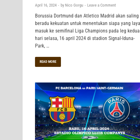
April 16, 2024
-
by
Nico Gorgu
-
Leave a Comment
Borussia Dortmund dan Atletico Madrid akan saling
beradu kekuatan untuk menentukan siapa yang lay
masuk ke semifinal Liga Champions pada leg kedua
hari selasa, 16 april 2024 di stadion Signal-Iduna-
Park, …
READ MORE