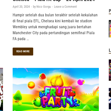
April 20, 2024
-
by
Nico Gorgu
-
Leave a Comment
Hampir setelah dua bulan terakhir setelah kekalahan
di final piala EFL, Chelsea kini kembali ke stadion
Wembley untuk menghadapi sang juara bertahan
Manchester City pada pertandingan semifinal Piala
FA pada …
READ MORE