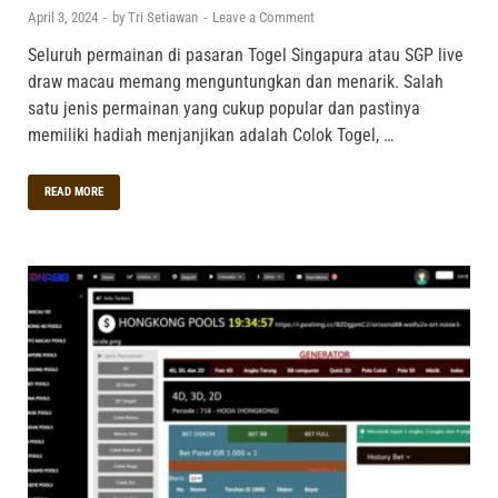
April 3, 2024
-
by
Tri Setiawan
-
Leave a Comment
Seluruh permainan di pasaran Togel Singapura atau SGP live
draw macau memang menguntungkan dan menarik. Salah
satu jenis permainan yang cukup popular dan pastinya
memiliki hadiah menjanjikan adalah Colok Togel, …
READ MORE