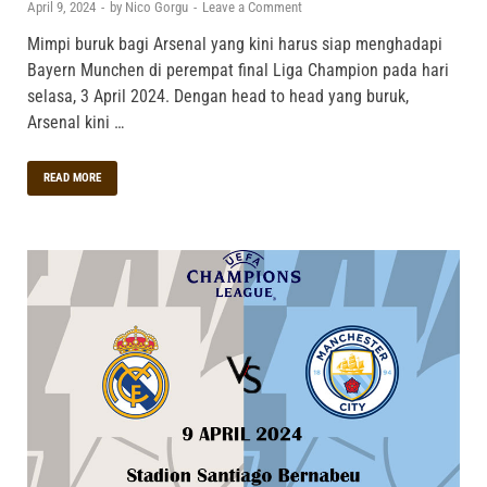
April 9, 2024
-
by
Nico Gorgu
-
Leave a Comment
Mimpi buruk bagi Arsenal yang kini harus siap menghadapi
Bayern Munchen di perempat final Liga Champion pada hari
selasa, 3 April 2024. Dengan head to head yang buruk,
Arsenal kini …
READ MORE