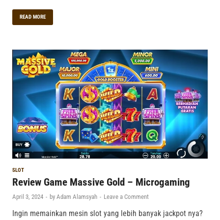
READ MORE
SLOT
Review Game Massive Gold – Microgaming
April 3, 2024
-
by
Adam Alamsyah
-
Leave a Comment
Ingin memainkan mesin slot yang lebih banyak jackpot nya?