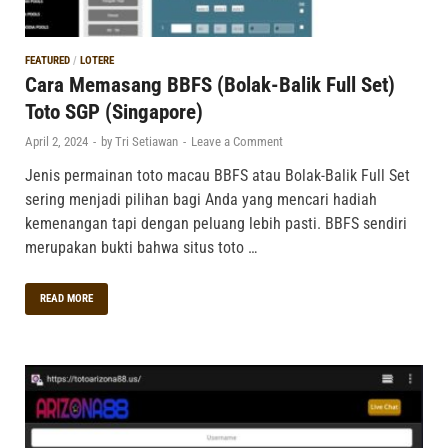
FEATURED
/
LOTERE
Cara Memasang BBFS (Bolak-Balik Full Set)
Toto SGP (Singapore)
April 2, 2024
-
by
Tri Setiawan
-
Leave a Comment
Jenis permainan toto macau BBFS atau Bolak-Balik Full Set
sering menjadi pilihan bagi Anda yang mencari hadiah
kemenangan tapi dengan peluang lebih pasti. BBFS sendiri
merupakan bukti bahwa situs toto …
READ MORE