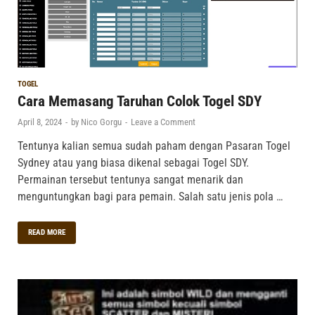
TOGEL
Cara Memasang Taruhan Colok Togel SDY
April 8, 2024
-
by
Nico Gorgu
-
Leave a Comment
Tentunya kalian semua sudah paham dengan Pasaran Togel
Sydney atau yang biasa dikenal sebagai Togel SDY.
Permainan tersebut tentunya sangat menarik dan
menguntungkan bagi para pemain. Salah satu jenis pola …
READ MORE