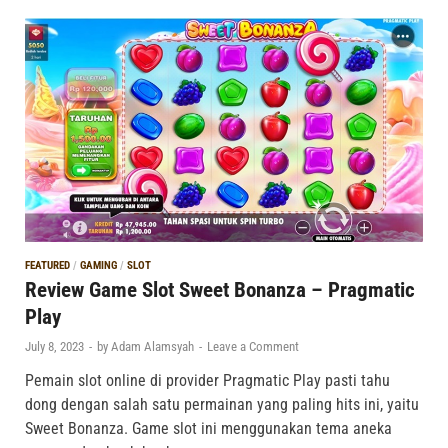
FEATURED
/
GAMING
/
SLOT
Review Game Slot Sweet Bonanza – Pragmatic
Play
July 8, 2023
-
by
Adam Alamsyah
-
Leave a Comment
Pemain slot online di provider Pragmatic Play pasti tahu
dong dengan salah satu permainan yang paling hits ini, yaitu
Sweet Bonanza. Game slot ini menggunakan tema aneka