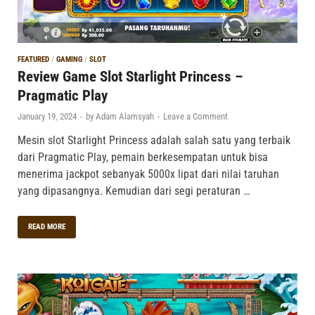
FEATURED
/
GAMING
/
SLOT
Review Game Slot Starlight Princess –
Pragmatic Play
January 19, 2024
-
by
Adam Alamsyah
-
Leave a Comment
Mesin slot Starlight Princess adalah salah satu yang terbaik
dari Pragmatic Play, pemain berkesempatan untuk bisa
menerima jackpot sebanyak 5000x lipat dari nilai taruhan
yang dipasangnya. Kemudian dari segi peraturan …
READ MORE